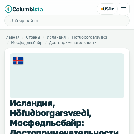
Columb
ista
USD
▾
Главная
Страны
Исландия
Höfuðborgarsvæði
Мосфедльсбайр
Достопримечательности
Исландия,
Höfuðborgarsvæði,
Мосфедльсбайр:
Достопримечательности