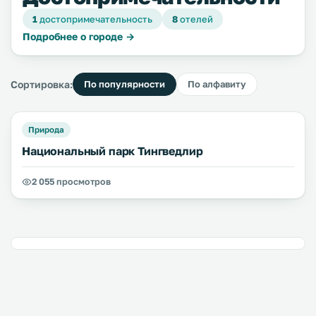
1
достопримечательность
8
отелей
Подробнее о городе →
Сортировка:
По популярности
По алфавиту
Природа
Национальный парк Тингведлир
2 055 просмотров