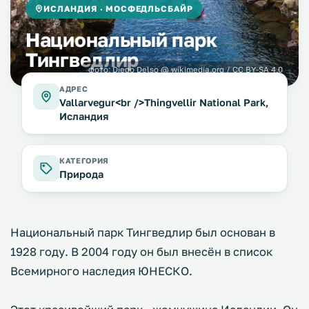
ИСЛАНДИЯ · МОСФЕДЛЬСБАЙР
Национальный парк
Тингведлир
фото:
Diego Delso @ wikimedia.org / CC BY-SA 4.0
АДРЕС
Vallarvegur<br />Thingvellir National Park,
Исландия
КАТЕГОРИЯ
Природа
Национальный парк Тингведлир был основан в
1928 году. В 2004 году он был внесён в список
Всемирного наследия ЮНЕСКО.