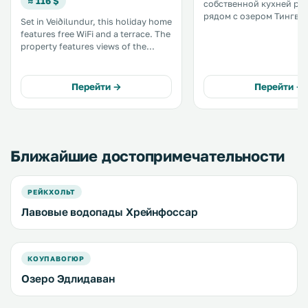
≈ 116 $
собственной кухней ра
рядом с озером Тингвед
Set in Veiðilundur, this holiday home
км от города Рейкьявик. Гостя
features free WiFi and a terrace. The
разрешается привозить
property features views of the
домашних животных. На
mountain and is 44 km from
территории обустроена
Reykjavík. Free private parking is
бесплатная частная парк
available on site. .
Перейти →
Перейти →
Ближайшие достопримечательности
РЕЙКХОЛЬТ
Лавовые водопады Хрейнфоссар
КОУПАВОГЮР
Озеро Эдлидаван