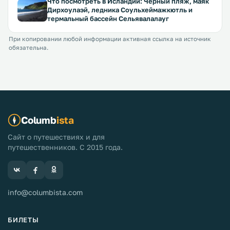
Что посмотреть в Исландии: Черный пляж, маяк
Дирхоулаэй, ледника Соульхеймажкютль и
термальный бассейн Сельявалалауг
При копировании любой информации активная ссылка на источник
обязательна.
Columb
ista
Сайт о путешествиях и для
путешественников. С 2015 года.
info@columbista.com
БИЛЕТЫ