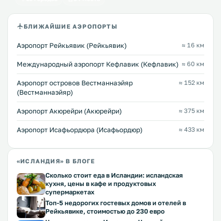
БЛИЖАЙШИЕ АЭРОПОРТЫ
Аэропорт Рейкьявик (Рейкьявик)
≈ 16 км
Международный аэропорт Кефлавик (Кефлавик)
≈ 60 км
Аэропорт островов Вестманнаэйяр
≈ 152 км
(Вестманнаэйяр)
Аэропорт Акюрейри (Акюрейри)
≈ 375 км
Аэропорт Исафьордюра (Исафьордюр)
≈ 433 км
«ИСЛАНДИЯ» В БЛОГЕ
Сколько стоит еда в Исландии: исландская
кухня, цены в кафе и продуктовых
супермаркетах
Топ-5 недорогих гостевых домов и отелей в
Рейкьявике, стоимостью до 230 евро