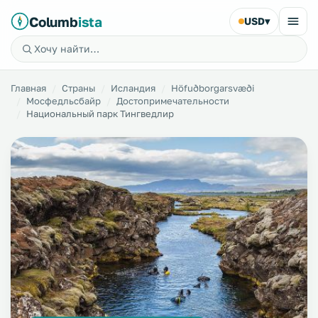
Columb
ista
USD
▾
Главная
Страны
Исландия
Höfuðborgarsvæði
Мосфедльсбайр
Достопримечательности
Национальный парк Тингведлир