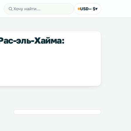
USD
— $
▾
Рас-эль-Хайма: