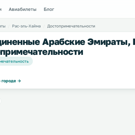
и
Авиабилеты
Блог
аты
Рас-эль-Хайма
Достопримечательности
иненные Арабские Эмираты, 
примечательности
мечательность
 городе →