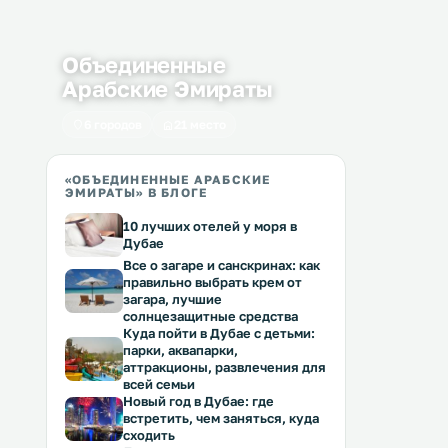
Объединенные
Арабские Эмираты
6 городов
21 место
«ОБЪЕДИНЕННЫЕ АРАБСКИЕ
ЭМИРАТЫ» В БЛОГЕ
10 лучших отелей у моря в
Дубае
Все о загаре и санскринах: как
правильно выбрать крем от
загара, лучшие
солнцезащитные средства
Куда пойти в Дубае с детьми:
парки, аквапарки,
аттракционы, развлечения для
всей семьи
Новый год в Дубае: где
встретить, чем заняться, куда
сходить