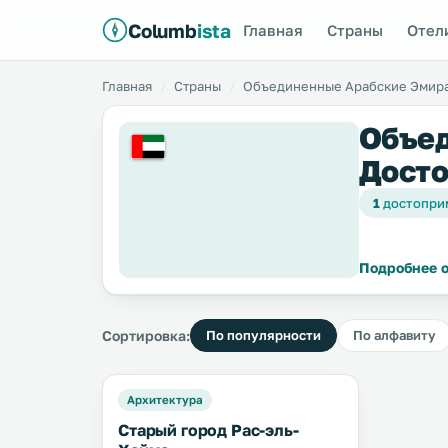
Columb
ista
Главная
Страны
Отел
Главная
Страны
Объединенные Арабские Эмир
Объед
Досто
1
достопри
Подробнее о
Сортировка:
По популярности
По алфавиту
Архитектура
Старый город Рас-эль-