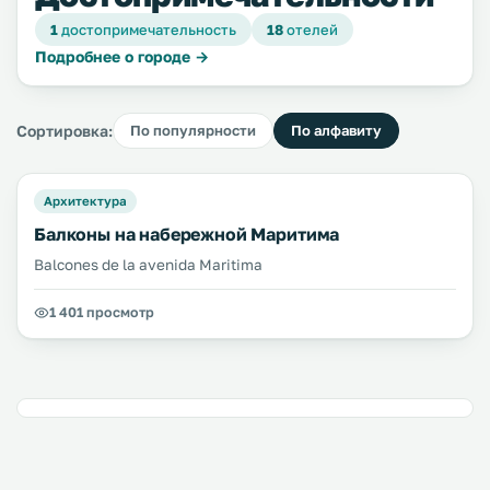
1
достопримечательность
18
отелей
Подробнее о городе →
Сортировка:
По популярности
По алфавиту
Архитектура
Балконы на набережной Маритима
Balcones de la avenida Maritima
1 401 просмотр