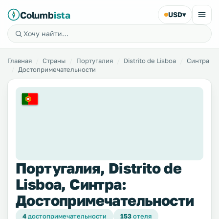
Columb
ista
USD
▾
Главная
Страны
Португалия
Distrito de Lisboa
Синтра
Достопримечательности
Португалия, Distrito de
Lisboa, Синтра:
Достопримечательности
4
достопримечательности
153
отеля