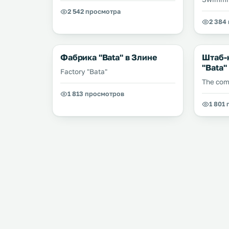
2 542 просмотра
2 384
Фабрика "Bata" в Злине
Штаб-
"Bata"
Factory "Bata"
The com
1 813 просмотров
1 801