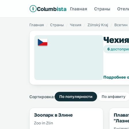
Columb
ista
Главная
Страны
Отел
Главная
Страны
Чехия
Zlínský Kraj
Всетин
Чехия
6
достопри
Подробнее о
Сортировка:
По популярности
По алфавиту
Зоопарк в Злине
Плава
"Лазн
Zoo in Zlin
Swimmin