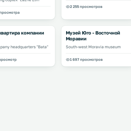
2 255 просмотров
 просмотра
квартира компании
Музей Юго - Восточной
Моравии
pany headquarters "Bata"
South-west Moravia museum
 просмотр
1 697 просмотров