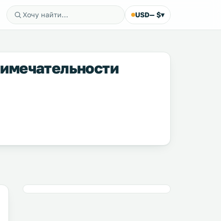
USD
— $
▾
примечательности