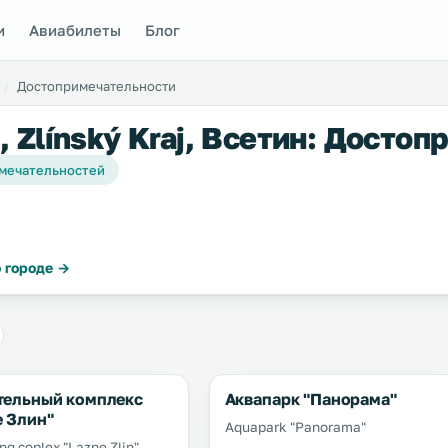
и
Авиабилеты
Блог
Достопримечательности
, Zlínský Kraj, Всетин: Досто
мечательностей
 городе →
тельный комплекс
Аквапарк "Панорама"
е Злин"
Aquapark "Panorama"
g coplex "Lazne Zlin"