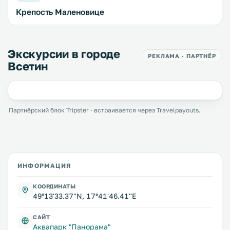
Крепость Маленовице
Экскурсии в городе
РЕКЛАМА · ПАРТНЁР
Всетин
Партнёрский блок Tripster · встраивается через Travelpayouts.
ИНФОРМАЦИЯ
КООРДИНАТЫ
49°13'33.37''N, 17°41'46.41''E
САЙТ
Аквапарк "Панорама"