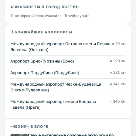
АВИАБИЛЕТЫ В ГОРОД ВСЕТИН
Партнёрский блок Aviasales · Travelpayouts.
БЛИЖАЙШИЕ АЭРОПОРТЫ
Международный аэропорт Острава имени Леоша
≈ 59 км
Яначека (Острава)
Аэропорт Брно-Туржаны (Брно)
≈ 120 км
Аэропорт Пардубице (Пардубице)
≈ 231 км
Международный аэропорт Ческе-Будеёвице
≈ 341 км
(Ческе-Будеевице)
Международный аэропорт имени Вацлава
≈ 346 км
Гавела (Прага)
«ЧЕХИЯ» В БЛОГЕ
Самые интересные обзорные экскурсии по