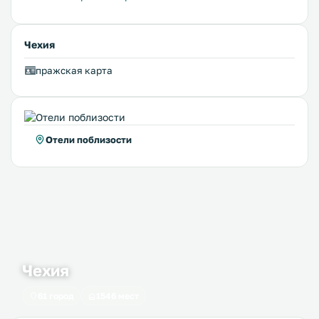
Чехия
пражская карта
Отели поблизости
Чехия
61 город
1546 мест