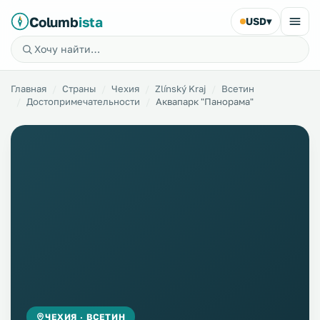
Columb
ista
USD
▾
Главная
Страны
Чехия
Zlínský Kraj
Всетин
Достопримечательности
Аквапарк "Панорама"
ЧЕХИЯ · ВСЕТИН