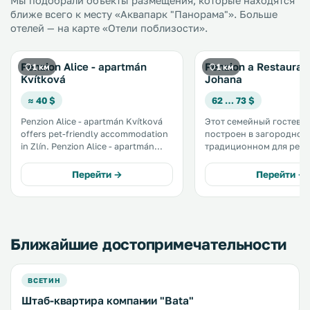
Мы подобрали объекты размещения, которые находятся
ближе всего к месту «Аквапарк "Панорама"». Больше
отелей — на карте «Отели поблизости».
Penzion Alice - apartmán
Penzion a Restaurac
1 км
1 км
Kvítková
Johana
≈ 40 $
62 … 73 $
Penzion Alice - apartmán Kvítková
Этот семейный гостево
offers pet-friendly accommodation
построен в загородном 
in Zlín. Penzion Alice - apartmán
традиционном для рег
Kvítková features views of the
Валахия. Он расположен на
garden and is 46 km from Velké
окраине города Злин. .
Перейти →
Перейти →
Karlovice. Free WiFi is available .
There is a dining area and a
kitchenette. .
Ближайшие достопримечательности
ВСЕТИН
Штаб-квартира компании "Bata"