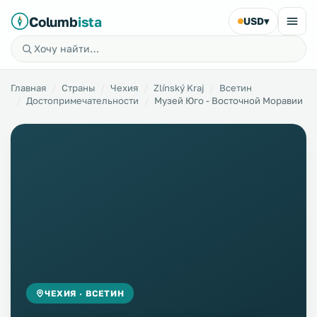
Columb
ista
USD
▾
Главная
Страны
Чехия
Zlínský Kraj
Всетин
Достопримечательности
Музей Юго - Восточной Моравии
ЧЕХИЯ · ВСЕТИН