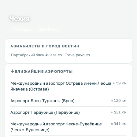
Чехия
61 город
1546 мест
АВИАБИЛЕТЫ В ГОРОД ВСЕТИН
Партнёрский блок Aviasales · Travelpayouts.
БЛИЖАЙШИЕ АЭРОПОРТЫ
Международный аэропорт Острава имени Леоша
≈ 59 км
Яначека (Острава)
Аэропорт Брно-Туржаны (Брно)
≈ 120 км
Аэропорт Пардубице (Пардубице)
≈ 231 км
Международный аэропорт Ческе-Будеёвице
≈ 341 км
(Ческе-Будеевице)