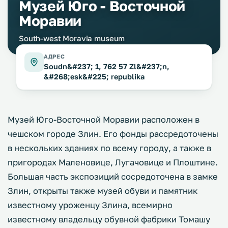
Музей Юго - Восточной
Моравии
South-west Moravia museum
АДРЕС
Soudn&#237; 1, 762 57 Zl&#237;n,
&#268;esk&#225; republika
Музей Юго-Восточной Моравии расположен в
чешском городе Злин. Его фонды рассредоточены
в нескольких зданиях по всему городу, а также в
пригородах Маленовице, Лугачовице и Плоштине.
Большая часть экспозиций сосредоточена в замке
Злин, открыты также музей обуви и памятник
известному уроженцу Злина, всемирно
известному владельцу обувной фабрики Томашу