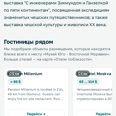
выставка "С инженерами Зикмундом и Ганзелкой
по пяти континентам", посвященная экспедициям
знаменитых чешских путешественников; а также
выставка чешской культуры и живописи ХХ века.
Гостиницы рядом
Мы подобрали объекты размещения, которые находятся
ближе всего к месту «Музей Юго - Восточной Моравии».
Больше отелей — на карте «Отели поблизости».
Penzion Millenium
Interhotel Moskva
0 км
1 км
≈ 60 $
63 … 114 $
Penzion Millenium is located in Zlín,
Четырехзвездочный оте
49 km from Olomouc. Guests can
Interhotel Moskva был
enjoy the on-site restaurant. Rooms
отремонтирован в 2016 
come with a TV. The rooms are fitted
Отель находится в цент
with a private bathroom equipped
Злин. К услугам гостей
with a shower. You will find a tour
бесплатный Wi-Fi во все
Перейти →
Перейти →