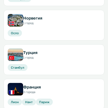
Норвегия
1 город
Осло
Турция
1 город
Стамбул
Франция
3 города
Лион
Нант
Париж