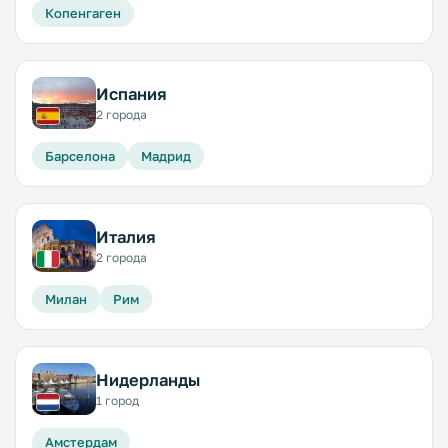
Копенгаген
Испания
2 города
Барселона
Мадрид
Италия
2 города
Милан
Рим
Нидерланды
1 город
Амстердам