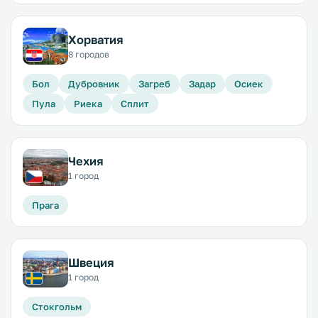
Хорватия
8 городов
Бол
Дубровник
Загреб
Задар
Осиек
Пула
Риека
Сплит
Чехия
1 город
Прага
Швеция
1 город
Стокгольм