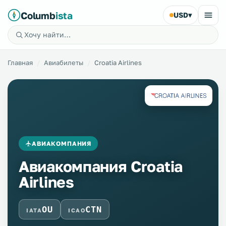
Columb
ista
USD
▾
Главная
Авиабилеты
Croatia Airlines
АВИАКОМПАНИЯ
Авиакомпания Croatia
Airlines
OU
CTN
IATA
ICAO