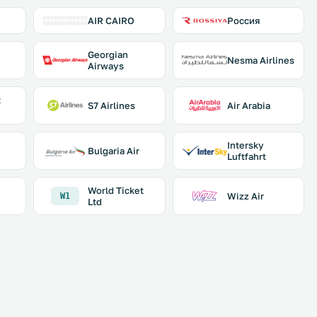
AIR CAIRO
Россия
Georgian
Nesma Airlines
Airways
t
S7 Airlines
Air Arabia
Intersky
Bulgaria Air
Luftfahrt
World Ticket
Wizz Air
W1
Ltd