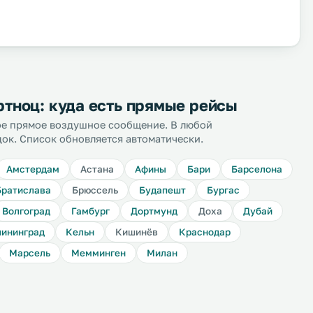
тноц: куда есть прямые рейсы
ное прямое воздушное сообщение. В любой
док. Список обновляется автоматически.
Амстердам
Астана
Афины
Бари
Барселона
Братислава
Брюссель
Будапешт
Бургас
Волгоград
Гамбург
Дортмунд
Доха
Дубай
ининград
Кельн
Кишинёв
Краснодар
Марсель
Мемминген
Милан