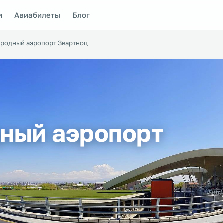
и
Авиабилеты
Блог
родный аэропорт Звартноц
ный аэропорт