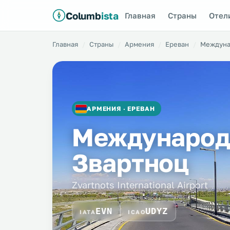
Columb
ista
Главная
Страны
Отел
Главная
Страны
Армения
Ереван
Междуна
АРМЕНИЯ · ЕРЕВАН
Международ
Звартноц
Zvartnots International Airport
EVN
UDYZ
IATA
ICAO