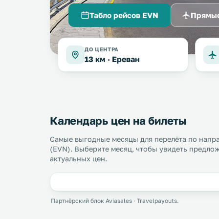
Табло рейсов EVN
Прямые
ДО ЦЕНТРА
13 км ·
Ереван
Календарь цен на билеты
Самые выгодные месяцы для перелёта по напр
(EVN). Выберите месяц, чтобы увидеть предлож
актуальных цен.
Партнёрский блок Aviasales · Travelpayouts.