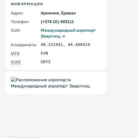
ИНФОРМАЦИЯ
Адрес
Армения, Ереван
Телефон
(+374 10) 493111
Сайт
Международный аэропорт
Звартноц →
Координаты
40.152491
,
44.400424
IATA
EVN
ICAO
UDYZ