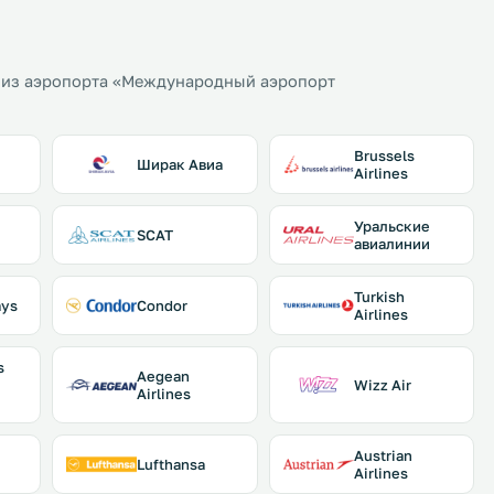
 из аэропорта «Международный аэропорт
Brussels
Ширак Авиа
Airlines
Уральские
SCAT
авиалинии
Turkish
ays
Condor
Airlines
s
Aegean
Wizz Air
Airlines
Austrian
Lufthansa
Airlines