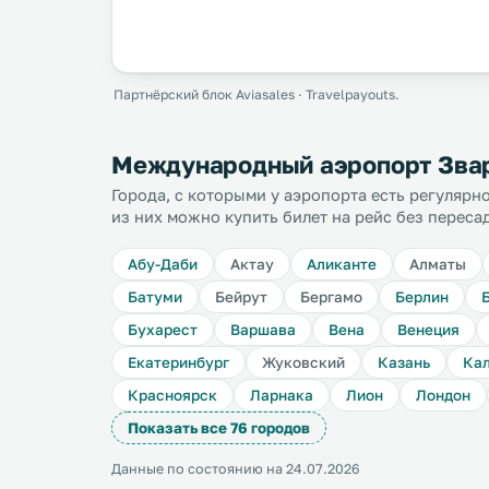
Партнёрский блок Aviasales · Travelpayouts.
Международный аэропорт Звар
Города, с которыми у аэропорта есть регуляр
из них можно купить билет на рейс без переса
Абу-Даби
Актау
Аликанте
Алматы
Батуми
Бейрут
Бергамо
Берлин
Бухарест
Варшава
Вена
Венеция
Екатеринбург
Жуковский
Казань
Кал
Красноярск
Ларнака
Лион
Лондон
Показать все 76 городов
Данные по состоянию на 24.07.2026