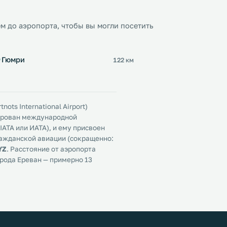
м до аэропорта, чтобы вы могли посетить
Гюмри
122 км
ts International Airport)
цирован международной
ATA или ИАТА), и ему присвоен
ражданской авиации (сокращенно:
YZ
. Расстояние от аэропорта
рода Ереван — примерно 13