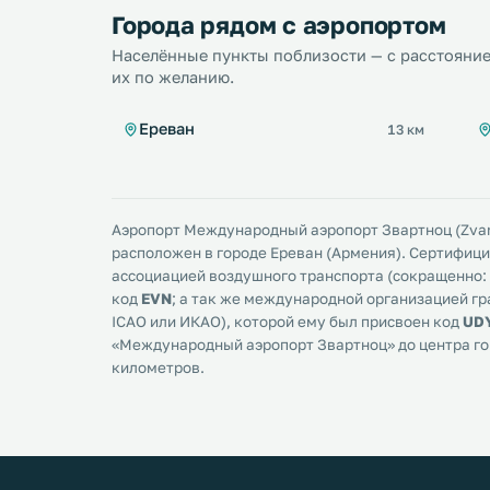
Города рядом с аэропортом
Населённые пункты поблизости — с расстояние
их по желанию.
Ереван
13 км
Аэропорт Международный аэропорт Звартноц (Zvartno
расположен в городе Ереван (Армения). Сертифи
ассоциацией воздушного транспорта (сокращенно: I
код
EVN
; а так же международной организацией г
ICAO или ИКАО), которой ему был присвоен код
UD
«Международный аэропорт Звартноц» до центра го
километров.