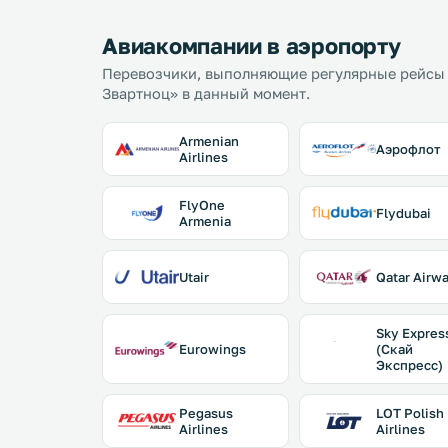
Авиакомпании в аэропорту
Перевозчики, выполняющие регулярные рейсы
Звартноц» в данный момент.
Armenian
Аэрофлот
Airlines
FlyOne
Flydubai
Armenia
Utair
Qatar Airw
Sky Expres
Eurowings
(Скай
Экспресс)
Pegasus
LOT Polish
Airlines
Airlines