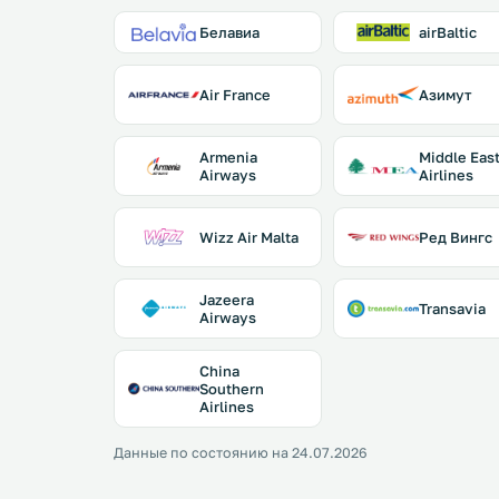
Белавиа
airBaltic
Air France
Азимут
Armenia
Middle Eas
Airways
Airlines
Wizz Air Malta
Ред Вингс
Jazeera
Transavia
Airways
China
Southern
Airlines
Данные по состоянию на 24.07.2026