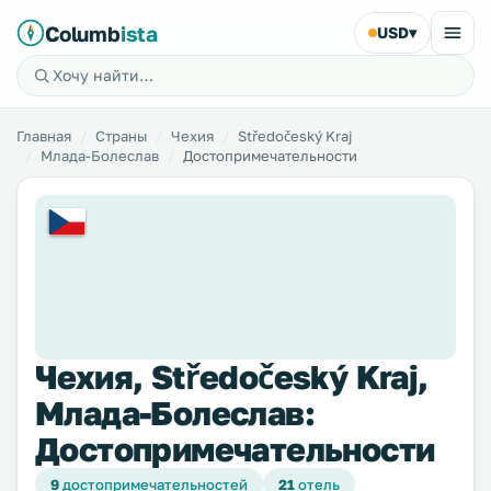
Columb
ista
USD
▾
Главная
Страны
Чехия
Středočeský Kraj
Млада-Болеслав
Достопримечательности
Чехия, Středočeský Kraj,
Млада-Болеслав:
Достопримечательности
9
достопримечательностей
21
отель