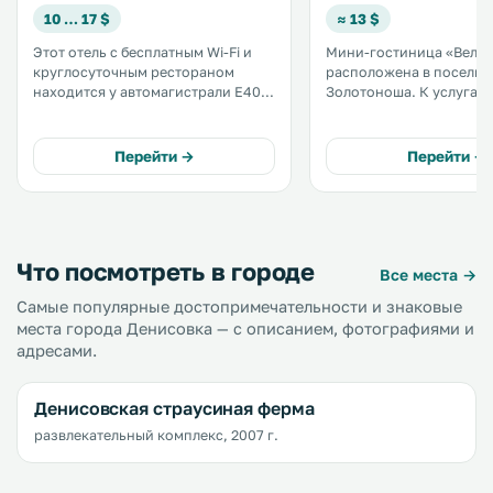
10 … 17 $
≈ 13 $
Этот отель с бесплатным Wi-Fi и
Мини-гостиница «Велес
круглосуточным рестораном
расположена в поселке
находится у автомагистрали E40,
Золотоноша. К услугам гостей
в 5 км от города Лубны. Его гости
бесплатный Wi-Fi, сауна
могут оставить свой автомобиль
игровая площадка и рест
на бесплатной парковке и
территории обустроена
Перейти →
Перейти →
посетить небольшой частный
бесплатная частная парк
зоопарк. .
Что посмотреть в городе
Все места →
Самые популярные достопримечательности и знаковые
места города Денисовка — с описанием, фотографиями и
адресами.
Денисовская страусиная ферма
развлекательный комплекс, 2007 г.