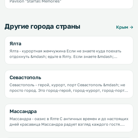
Pavilion "Starfall Memories"
Другие города страны
Крым →
Ялта
Ялта - курортная жемчужина Если не знаете куда поехать
отдохнуть &mdash; едьте в Ялту. Если знаете &mdash;
подумайте дважды и едьте в Ялту.
Севастополь
Севастополь - герой, курорт, порт Севастополь &mdash; не
просто город. Это город-герой, город-курорт, город-порт,
город-праздник.
Массандра
Массандра - оазис в Ялте С античных времен и до настоящих
дней красавица Массандра радует взгляд каждого гостя.
Место это не может не очаровать красотой вечно-молодых
сосен, кристально-чистой водой, свежим горным воздухом,