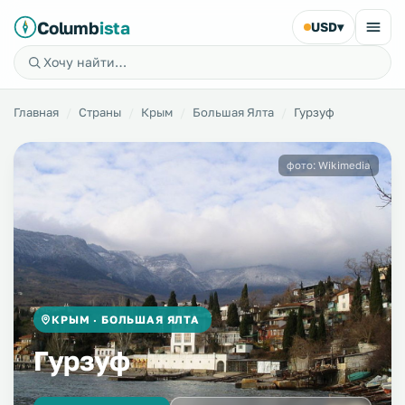
Columb
ista
USD
▾
Главная
Страны
Крым
Большая Ялта
Гурзуф
фото: Wikimedia
КРЫМ · БОЛЬШАЯ ЯЛТА
Гурзуф