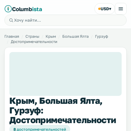
Columb
ista
USD
▾
Главная
Страны
Крым
Большая Ялта
Гурзуф
Достопримечательности
Крым, Большая Ялта,
Гурзуф:
Достопримечательности
8
достопримечательностей