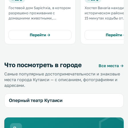
Гостевой дом Sapichxia, в котором
Хостел Bavaria находитс
разрешено проживание с
историческом районе К
домашними животными,
15 минутах ходьбы от
находится в городе Кутаиси. К
центрального парка. К услугам
услугам гостей бесплатная
гостей экскурсионное 
частная парковка и бесплатный
бесплатный кофе/чай. Светлые
Перейти →
Перейти →
Wi-Fi на всей территории. .
номера отеля оформлен
строгом стиле. .
Что посмотреть в городе
Все места →
Самые популярные достопримечательности и знаковые
места города Кутаиси — с описанием, фотографиями и
адресами.
Оперный театр Кутаиси