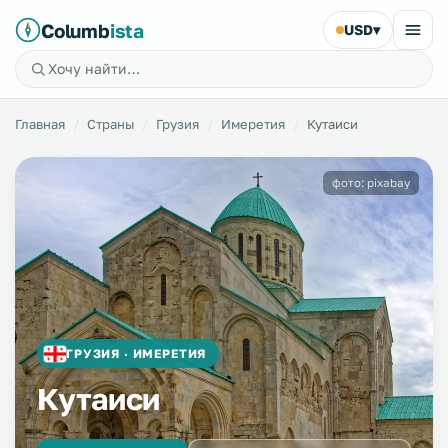
Columb
ista
USD
▾
Главная
Страны
Грузия
Имеретия
Кутаиси
фото: pixabay
ГРУЗИЯ · ИМЕРЕТИЯ
Кутаиси