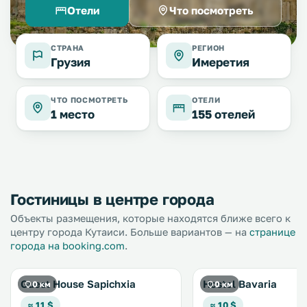
Отели
Что посмотреть
СТРАНА
РЕГИОН
Грузия
Имеретия
ЧТО ПОСМОТРЕТЬ
ОТЕЛИ
1 место
155 отелей
Гостиницы в центре города
Объекты размещения, которые находятся ближе всего к
центру города Кутаиси. Больше вариантов — на
странице
города на booking.com
.
Guest House Sapichxia
Hostel Bavaria
0 км
0 км
≈ 11 $
≈ 10 $