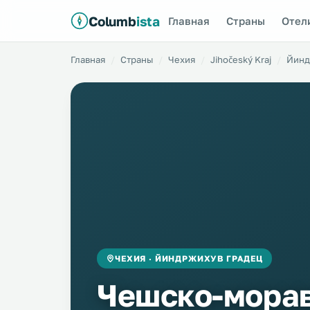
Columb
ista
Главная
Страны
Отел
Главная
Страны
Чехия
Jihočeský Kraj
Йинд
ЧЕХИЯ · ЙИНДРЖИХУВ ГРАДЕЦ
Чешско-мора