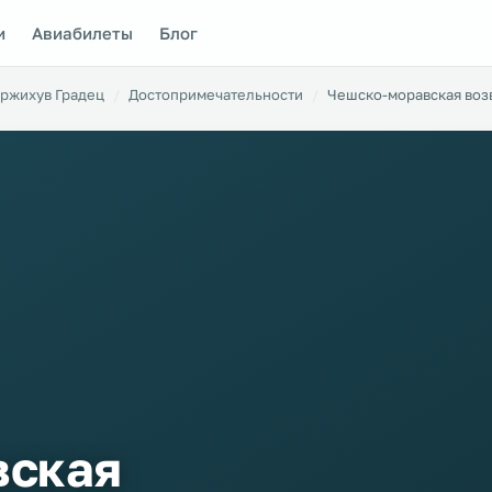
и
Авиабилеты
Блог
ржихув Градец
Достопримечательности
Чешско-моравская во
вская