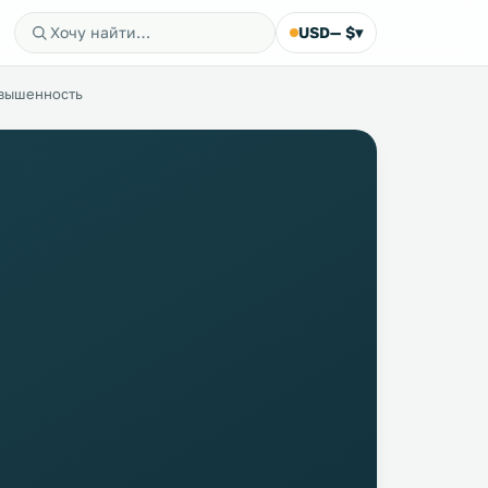
USD
— $
▾
звышенность