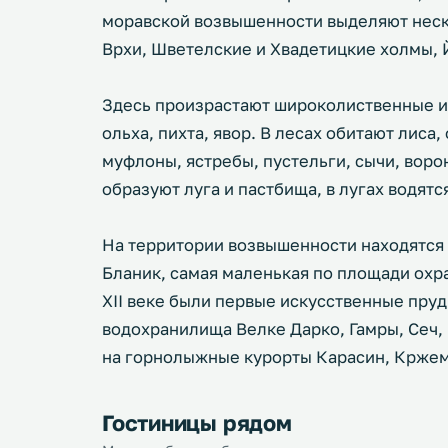
моравской возвышенности выделяют неск
Врхи, Шветелские и Хвадетицкие холмы, 
Здесь произрастают широколиственные и х
ольха, пихта, явор. В лесах обитают лиса,
муфлоны, ястребы, пустельги, сычи, воро
образуют луга и пастбища, в лугах водятс
На территории возвышенности находятся
Бланик, самая маленькая по площади охр
XII веке были первые искусственные пру
водохранилища Велке Дарко, Гамры, Сеч,
на горнолыжные курорты Карасин, Кржем
Гостиницы рядом