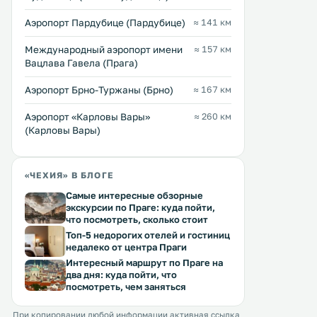
Аэропорт Пардубице (Пардубице)
≈ 141 км
Международный аэропорт имени
≈ 157 км
Penzion U Suchánků
Resort Svata Katerina
9 км
7 км
Вацлава Гавела (Прага)
≈ 37 $
35 … 125 $
Аэропорт Брно-Туржаны (Брно)
≈ 167 км
В гостевом доме U Suchánků,
Курортный отель Svata Ka
расположенном в центре города
находится в тихом месте,
Аэропорт «Карловы Вары»
≈ 260 км
Горни-Церекев, к услугам гостей
окруженном лесом, где
(Карловы Вары)
крытый тир, дорожка для
запрещено движение
боулинга и бильярдный стол. В
автомобилей. В распоряжении
Перейти →
Перейти →
чешских ресторанах вы можете
гостей спа-салон площад
отведать дичь и блюда местной
«ЧЕХИЯ» В БЛОГЕ
кв. м с гидромассажной ванной,
кухни. Предоставляется
финской сауной, а также
Самые интересные обзорные
бесплатный WiFi. .
и ароматической баней. .
экскурсии по Праге: куда пойти,
что посмотреть, сколько стоит
Топ-5 недорогих отелей и гостиниц
недалеко от центра Праги
Интересный маршрут по Праге на
два дня: куда пойти, что
посмотреть, чем заняться
При копировании любой информации активная ссылка