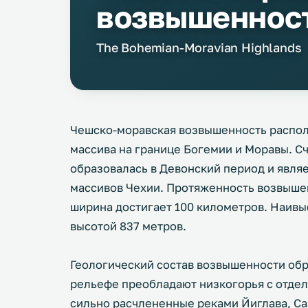
возвышеннос
The Bohemian-Moravian Highlands
Чешско-моравская возвышенность распол
массива на границе Богемии и Моравы. С
образовалась в Девонский период и явля
массивов Чехии. Протяженность возвышен
ширина достигает 100 километров. Наивы
высотой 837 метров.
Геологический состав возвышенности обр
рельефе преобладают низкогорья с отде
сильно расчлененные реками Йиглава, Саз