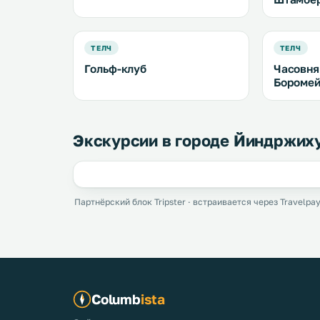
ТЕЛЧ
ТЕЛЧ
Гольф-клуб
Часовня
Боромей
Экскурсии в городе Йиндржих
Партнёрский блок Tripster · встраивается через Travelpay
Columb
ista