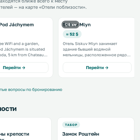
ходятся ближе всего к месту
елей — на карте «Отели поблизости».
 Pod Jáchymem
Siskuv Mlyn
6 км
≈ 52 $
ree WiFi and a garden,
Отель Siskuv Mlyn занимает
od Jáchymem is situated
здание бывшей водяной
мельницы, расположенное рядом
с 18-луночным полем гольф-
y. Pension is
курорта города Tелч, всего в 5 км
Перейти →
Перейти →
eopark Vysočina. Free
от его центра, внесенного в
king is available on site. .
список всемирного наследия
ЮНЕСКО. .
тые вопросы по бронированию
ности
ТАБОР
ны крепости
Замок Роштейн
рк