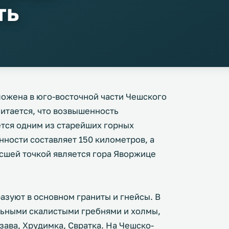
ть
ожена в юго-восточной части Чешского
читается, что возвышенность
ется одним из старейших горных
ности составляет 150 километров, а
сшей точкой является гора Яворжице
азуют в основном граниты и гнейсы. В
льными скалистыми гребнями и холмы,
ава, Хрудимка, Свратка. На Чешско-