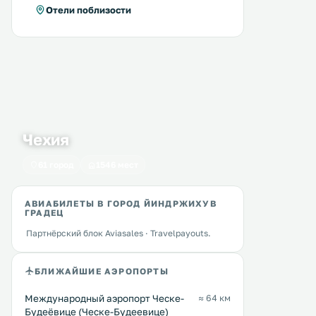
Отели поблизости
Чехия
61 город
1546 мест
АВИАБИЛЕТЫ В ГОРОД ЙИНДРЖИХУВ
ГРАДЕЦ
Партнёрский блок Aviasales · Travelpayouts.
БЛИЖАЙШИЕ АЭРОПОРТЫ
Международный аэропорт Ческе-
≈ 64 км
Будеёвице (Ческе-Будеевице)