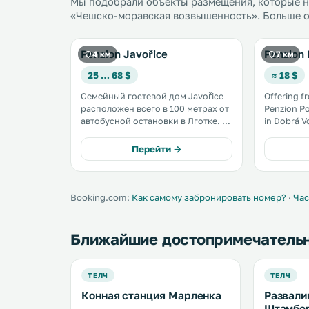
Мы подобрали объекты размещения, которые на
«Чешско-моравская возвышенность». Больше от
Penzion Javořice
Penzion
4 км
7 км
25 … 68 $
≈ 18 $
Семейный гостевой дом Javořice
Offering f
расположен всего в 100 метрах от
Penzion P
автобусной остановки в Лготке. К
in Dobrá Voda, 5 km from Chateau
услугам гостей номера с ванной
Telč. Historic Centre of Telč is 5 km
комнатой, оформленный в
from the propert
Перейти →
загородном стиле ресторан и
located in G
бесплатный Wi-Fi. .
private par
Booking.com:
Как самому забронировать номер?
·
Час
Ближайшие достопримечатель
ТЕЛЧ
ТЕЛЧ
Конная станция Марленка
Развали
Штамбе