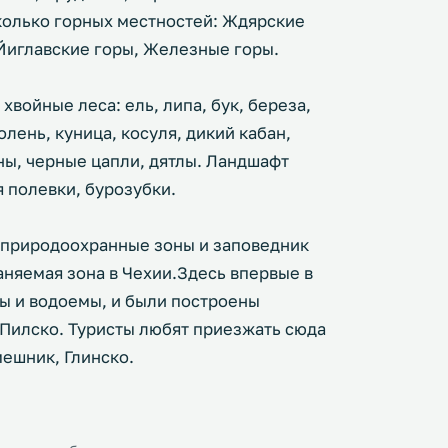
олько горных местностей: Ждярские
Йиглавские горы, Железные горы.
войные леса: ель, липа, бук, береза,
 олень, куница, косуля, дикий кабан,
ны, черные цапли, дятлы. Ландшафт
я полевки, бурозубки.
 природоохранные зоны и заповедник
аняемая зона в Чехии.Здесь впервые в
ды и водоемы, и были построены
 Пилско. Туристы любят приезжать сюда
ешник, Глинско.