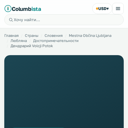
Columb
ista
USD
▾
Главная
Страны
Словения
Mestna Občina Ljubljana
Любляна
Достопримечательности
Дендрарий Volcji Potok