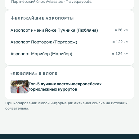
Партнёрский блок Aviasales · Travelpayouts.
БЛИЖАЙШИЕ АЭРОПОРТЫ
Аэропорт имени Йоже Пучника (Любляна)
≈ 26 км
Аэропорт Порторож (Порторож)
≈ 122 км
Аэропорт Марибор (Марибор)
≈ 124 км
«ЛЮБЛЯНА» В БЛОГЕ
Топ-5 лучших восточноевропейских
горнолыжных курортов
При копировании любой информации активная ссылка на источник
обязательна.