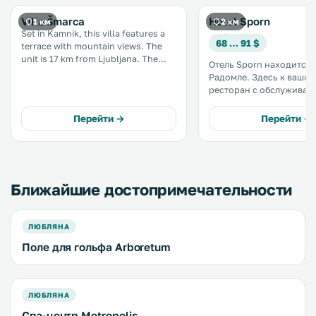
Villa Šmarca
Hotel Sporn
1 км
2 км
Set in Kamnik, this villa features a
68 … 91 $
terrace with mountain views. The
unit is 17 km from Ljubljana. The
Отель Sporn находится 
unit is fitted with a kitchen. Towels
Радомле. Здесь к вашим услугам
and bed linen are featured at Villa
ресторан с обслуживан
Šmarca. Other facilities at Villa
меню и бар, выходящие 
Šmarca include a barbecue. .
в очаровательном внут
Перейти →
Перейти →
дворе. В номерах предоставляется
бесплатный WiFi. Окна всех
номеров выходят на ти
двор. .
Ближайшие достопримечательности
ЛЮБЛЯНА
Поле для гольфа Arboretum
ЛЮБЛЯНА
Спа-центр Metropolis