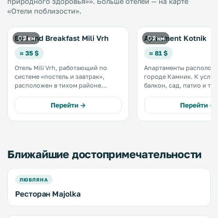
природного здоровья»». Больше отелей — на карте
«Отели поблизости».
Bed and Breakfast Mili Vrh
Apartment Kotnik
2 км
2 км
≈ 35 $
≈ 81 $
Отель Mili Vrh, работающий по
Апартаменты располож
системе «постель и завтрак»,
городе Камник. К услугам гостей
расположен в тихом районе
балкон, сад, патио и те
города Камник, примерно в 1 км
загара. Автомобиль можно
от центра. В отеле работает
оставить на бесплатной
Перейти →
Перейти →
ресторан, где предлагаются
парковке. Кухня оснащена
традиционные домашние блюда.
посудомоечной машино
Гостям предоставляется
духовкой, микроволнов
бесплатный WiFi. .
кофемашиной и чайнико
Ближайшие достопримечательности
ЛЮБЛЯНА
Ресторан Majolka