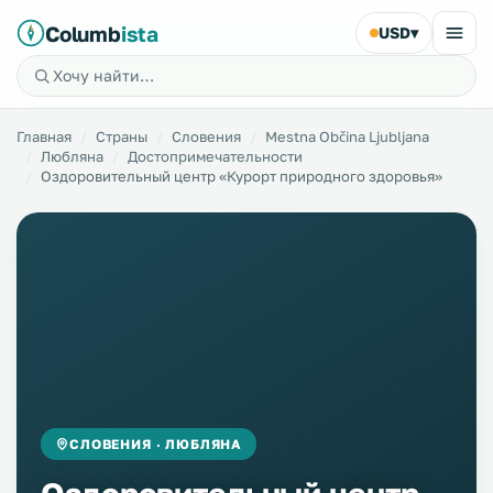
Columb
ista
USD
▾
Главная
Страны
Словения
Mestna Občina Ljubljana
Любляна
Достопримечательности
Оздоровительный центр «Курорт природного здоровья»
СЛОВЕНИЯ · ЛЮБЛЯНА