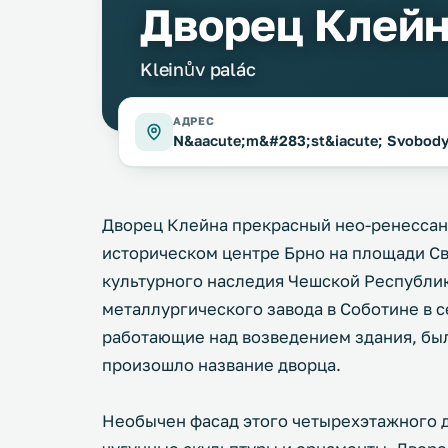
Дворец Клей
Kleinův palác
АДРЕС
N&aacute;m&#283;st&iacute; Svobody
Дворец Клейна прекрасный нео-ренессан
историческом центре Брно на площади Св
культурного наследия Чешской Республик
металлургического завода в Соботине в с
работающие над возведением здания, был
произошло название дворца.
Необычен фасад этого четырехэтажного д