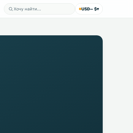
USD
— $
▾