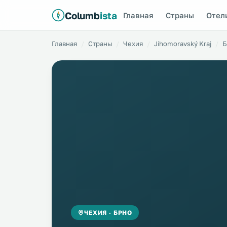
Columb
ista
Главная
Страны
Отел
Главная
Страны
Чехия
Jihomoravský Kraj
Б
ЧЕХИЯ · БРНО