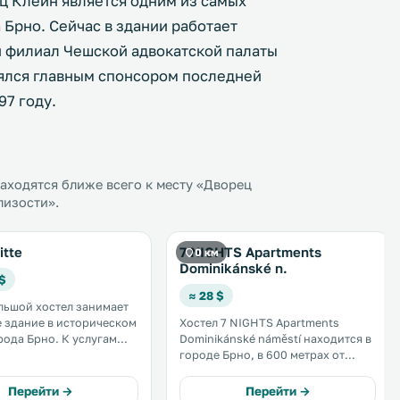
ц Клейн является одним из самых
 Брно. Сейчас в здании работает
и филиал Чешской адвокатской палаты
влялся главным спонсором последней
97 году.
аходятся ближе всего к месту «Дворец
лизости».
itte
7 NIGHTS Apartments
0 км
Dominikánské n.
 $
≈ 28 $
льшой хостел занимает
 здание в историческом
Хостел 7 NIGHTS Apartments
Брно. К услугам
Dominikánské náměstí находится в
фе-бар и бесплатный Wi-
городе Брно, в 600 метрах от
замка Шпильберк и в 1,9 км от
ра и Павла. .
выставочного центра Брно. .
Перейти →
Перейти →