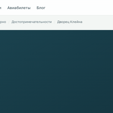
и
Авиабилеты
Блог
рно
Достопримечательности
Дворец Клейна