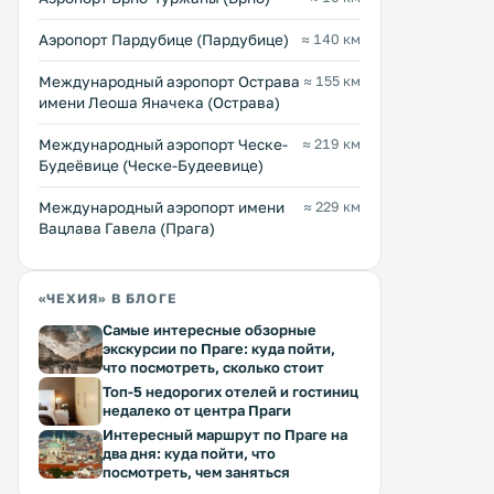
собственной ванной комнатой и
же здании, бесплатный Wi
телевизором с плоским экраном. .
предоставляется на всей
Аэропорт Пардубице (Пардубице)
≈ 140 км
территории отеля. .
Международный аэропорт Острава
≈ 155 км
имени Леоша Яначека (Острава)
Международный аэропорт Ческе-
≈ 219 км
Будеёвице (Ческе-Будеевице)
Международный аэропорт имени
≈ 229 км
Вацлава Гавела (Прага)
«ЧЕХИЯ» В БЛОГЕ
Самые интересные обзорные
экскурсии по Праге: куда пойти,
что посмотреть, сколько стоит
Топ-5 недорогих отелей и гостиниц
недалеко от центра Праги
Интересный маршрут по Праге на
два дня: куда пойти, что
посмотреть, чем заняться