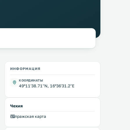
ИНФОРМАЦИЯ
КООРДИНАТЫ
49°11'38.71''N, 16°36'31.2''E
Чехия
пражская карта