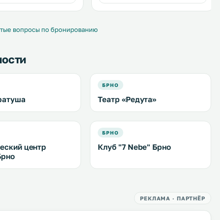
тые вопросы по бронированию
ности
БРНО
ратуша
Театр «Редута»
БРНО
еский центр
Клуб "7 Nebe" Брно
Брно
РЕКЛАМА · ПАРТНЁР