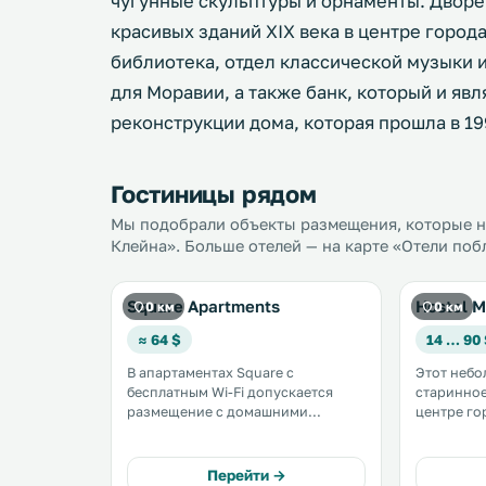
чугунные скульптуры и орнаменты. Дворе
красивых зданий XIX века в центре города
библиотека, отдел классической музыки 
для Моравии, а также банк, который и я
реконструкции дома, которая прошла в 19
Гостиницы рядом
Мы подобрали объекты размещения, которые н
Клейна». Больше отелей — на карте «Отели поб
Square Apartments
Hostel M
0 км
0 км
≈ 64 $
14 … 90
В апартаментах Square с
Этот небо
бесплатным Wi-Fi допускается
старинное
размещение с домашними
центре города 
животными. Апартаменты
гостей ка
расположены в городе Брно, в 700
Fi. В 450 метрах находится собор
метрах от замка Шпильберк. .
Святых Пет
Перейти →