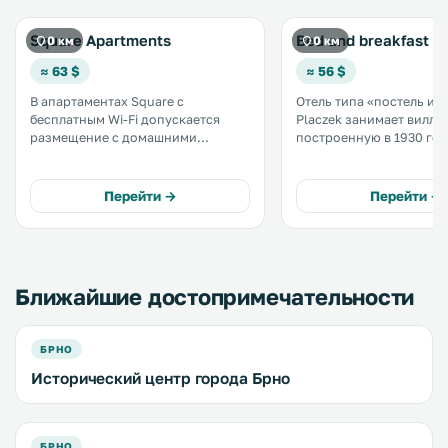
Square Apartments
Bed and breakfast P
0 км
0 км
≈ 63 $
≈ 56 $
В апартаментах Square с
Отель типа «постель и з
бесплатным Wi-Fi допускается
Placzek занимает виллу,
размещение с домашними
построенную в 1930 год
животными. Апартаменты
расположенную в центр
расположены в городе Брно, в 700
Брно, в 200 метрах от г
метрах от замка Шпильберк. .
площади. Кафе размещается в том
Перейти →
Перейти →
же здании, бесплатный 
предоставляется на все
территории отеля. .
Ближайшие достопримечательности
БРНО
Исторический центр города Брно
БРНО