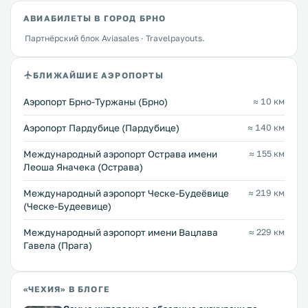
АВИАБИЛЕТЫ В ГОРОД БРНО
Партнёрский блок Aviasales · Travelpayouts.
БЛИЖАЙШИЕ АЭРОПОРТЫ
Аэропорт Брно-Туржаны (Брно)
≈ 10 км
Аэропорт Пардубице (Пардубице)
≈ 140 км
Международный аэропорт Острава имени
≈ 155 км
Леоша Яначека (Острава)
Международный аэропорт Ческе-Будеёвице
≈ 219 км
(Ческе-Будеевице)
Международный аэропорт имени Вацлава
≈ 229 км
Гавела (Прага)
«ЧЕХИЯ» В БЛОГЕ