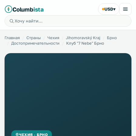
Columb
ista
USD
▾
Главная
Страны
Чехия
Jihomoravský Kraj
Брно
Достопримечательности
Клуб "7 Nebe" Брно
ЧЕХИЯ · БРНО