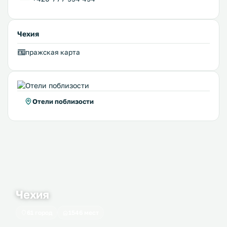
Чехия
пражская карта
Отели поблизости
Чехия
61 город
1546 мест