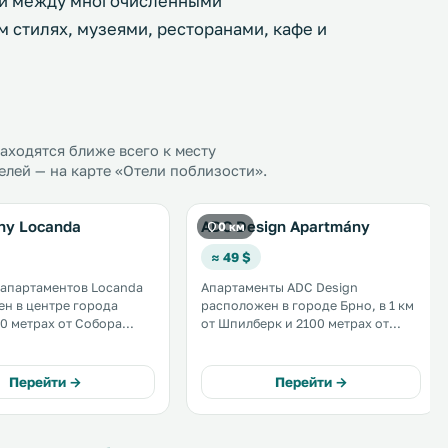
ой между многочисленными
 стилях, музеями, ресторанами, кафе и
ходятся ближе всего к месту
лей — на карте «Отели поблизости».
ny Locanda
ADC Design Apartmány
0 км
≈ 49 $
апартаментов Locanda
Апартаменты ADC Design
н в центре города
расположен в городе Брно, в 1 км
00 метрах от Собора
от Шпилберк и 2100 метрах от
 и Павла. К услугам
Выставки Брно. Для их гостей
артаменты с
обустроена собственная кухня и
ной хорошо
предоставляется бесплатный WiFi.
Перейти →
Перейти →
анной мини-кухней,
.
м WiFi и телевизором со
ыми каналами. .