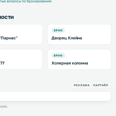
тые вопросы по бронированию
ности
БРНО
"Парнас"
Дворец Клейна
БРНО
777
Холерная колонна
РЕКЛАМА · ПАРТНЁР
outs.