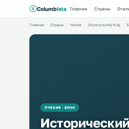
Columb
ista
Главная
Страны
Отел
Главная
Страны
Чехия
Jihomoravský Kraj
Б
ЧЕХИЯ · БРНО
Исторический