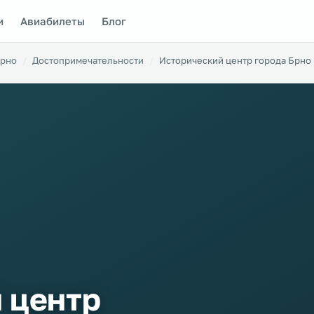
и
Авиабилеты
Блог
рно
Достопримечательности
Исторический центр города Брно
 центр