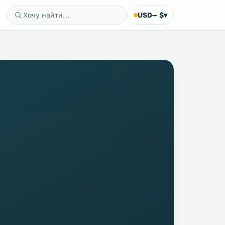
USD
— $
▾