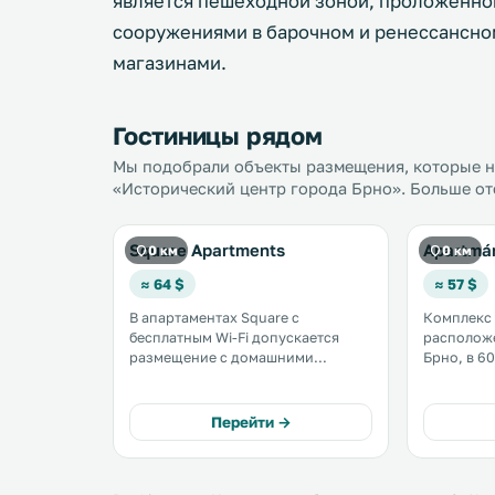
является пешеходной зоной, проложенн
сооружениями в барочном и ренессансном
магазинами.
Гостиницы рядом
Мы подобрали объекты размещения, которые на
«Исторический центр города Брно». Больше оте
Square Apartments
Apartmá
0 км
0 км
≈ 64 $
≈ 57 $
В апартаментах Square с
Комплекс 
бесплатным Wi-Fi допускается
расположе
размещение с домашними
Брно, в 6
животными. Апартаменты
Святого Петра
расположены в городе Брно, в 700
гостей ап
метрах от замка Шпильберк. .
собствен
Перейти →
оборудов
бесплатны
спутников