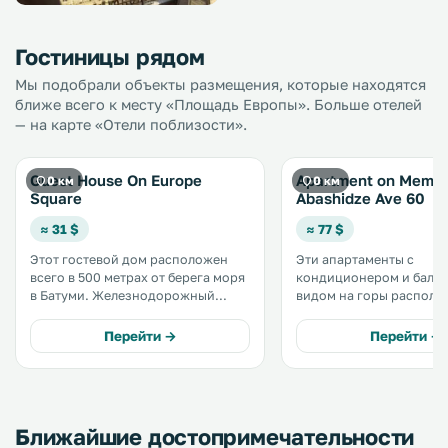
Гостиницы рядом
Мы подобрали объекты размещения, которые находятся
ближе всего к месту «Площадь Европы». Больше отелей
— на карте «Отели поблизости».
Guest House On Europe
Apartment on Meme
0 км
0 км
Square
Abashidze Ave 60
≈ 31 $
≈ 77 $
Этот гостевой дом расположен
Эти апартаменты с
всего в 500 метрах от берега моря
кондиционером и балко
в Батуми. Железнодорожный
видом на горы располо
вокзал Батуми находится в 2 км.
городе Батуми, в 100 ме
Все номера гостевого дома
площади Европы. Из окон
Перейти →
Перейти →
оснащены кондиционером и
открывается вид на гор
телевизором с плоским экраном и
Расстояние до площади
кабельными каналами. .
составляет 500 метров. 
Ближайшие достопримечательности