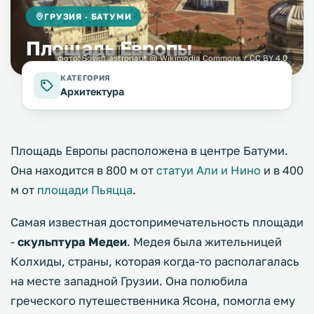
ГРУЗИЯ · БАТУМИ
Площадь Европы
фото:
Soviet.astronaut
@ Wikimedia Commons /
CC BY 4.0
КАТЕГОРИЯ
Архитектура
Площадь Европы расположена в центре Батуми.
Она находится в 800 м от
статуи Али и Нино
и в 400
м от
площади Пьяцца
.
Самая известная достопримечательность площади
-
скульптура Медеи
. Медея была жительницей
Колхиды, страны, которая когда-то располагалась
на месте западной Грузии. Она полюбила
греческого путешественника Ясона, помогла ему