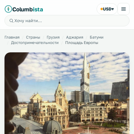
Columb
ista
USD
▾
Главная
Страны
Грузия
Аджария
Батуми
Достопримечательности
Площадь Европы