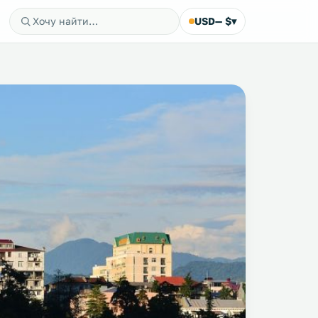
USD
— $
▾