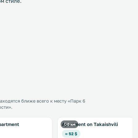
м стиле.
ходятся ближе всего к месту «Парк 6
ости».
partment
Apartment on Takaishvili
0 км
≈ 52 $