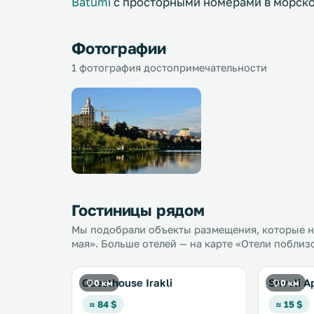
Batumi
с просторными номерами в морско
Фотографии
1 фотография достопримечательности
Гостиницы рядом
Мы подобрали объекты размещения, которые на
мая». Больше отелей — на карте «Отели поблиз
Guesthouse Irakli
Shveli A
0 км
0 км
≈ 84 $
≈ 15 $