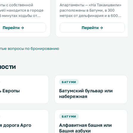
ты с собственной
Апартаменты — «На Такаишвили»
veli находится в городе
расположены в Батуми, в 300
 5 минутах ходьбы от
метрах от дельфинария и в 600
Черного моря. Эти
метрах от Археологического
партаменты в
музея. В 1,1 км находится площадь
Перейти →
Перейти →
ком стиле располагают
Европы. На всей территории
 стиральной машиной и
можно воспользоваться
ом. .
бесплатным Wi-Fi. .
тые вопросы по бронированию
ности
БАТУМИ
ь Европы
Батумский бульвар или
набережная
БАТУМИ
я дорога Арго
Алфавитная башня или
Башня азбуки