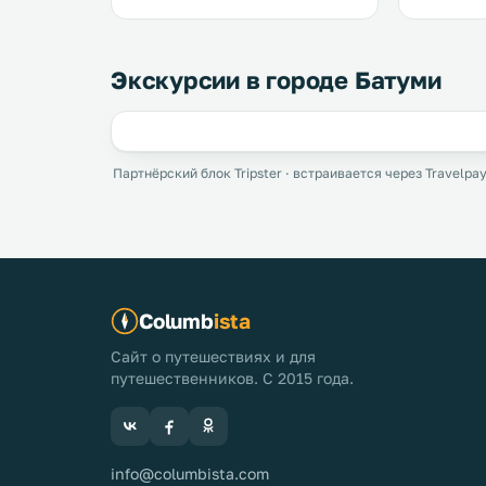
Экскурсии в городе Батуми
Партнёрский блок Tripster · встраивается через Travelpay
Columb
ista
Сайт о путешествиях и для
путешественников. С 2015 года.
info@columbista.com