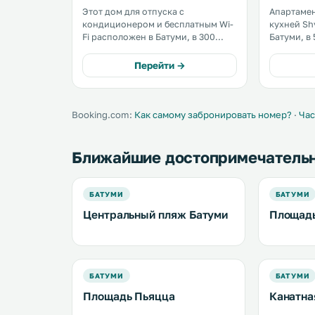
Этот дом для отпуска с
Апартамен
кондиционером и бесплатным Wi-
кухней Sh
Fi расположен в Батуми, в 300
Батуми, в
метрах от дельфинария и в 600
побережья 
метрах от Батумского
светлые а
Перейти →
археологического музея. На кухне
классичес
можно пользоваться духовкой,
балконом,
холодильником, плитой и
телевизор
чайником. .
Booking.com:
Как самому забронировать номер?
·
Час
Ближайшие достопримечатель
БАТУМИ
БАТУМИ
Центральный пляж Батуми
Площад
БАТУМИ
БАТУМИ
Площадь Пьяцца
Канатна