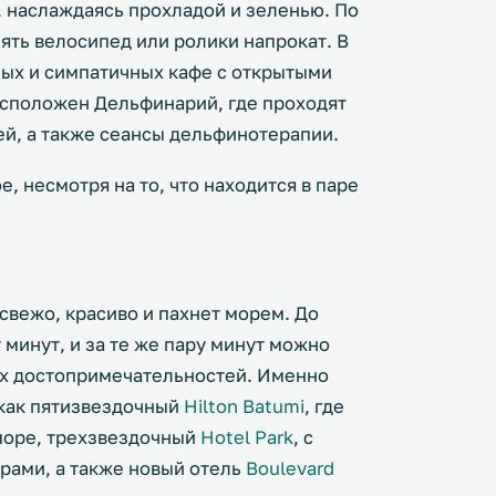
у, наслаждаясь прохладой и зеленью. По
ть велосипед или ролики напрокат. В
ных и симпатичных кафе с открытыми
асположен Дельфинарий, где проходят
ей, а также сеансы дельфинотерапии.
, несмотря на то, что находится в паре
 свежо, красиво и пахнет морем. До
 минут, и за те же пару минут можно
их достопримечательностей. Именно
 как пятизвездочный
Hilton Batumi
, где
море, трехзвездочный
Hotel Park
, с
рами, а также новый отель
Boulevard