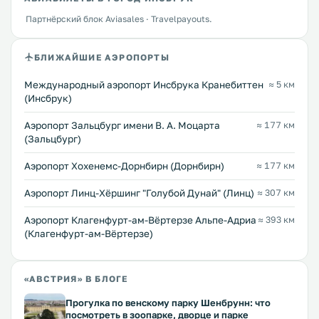
Партнёрский блок Aviasales · Travelpayouts.
БЛИЖАЙШИЕ АЭРОПОРТЫ
Международный аэропорт Инсбрука Кранебиттен
≈ 5 км
(Инсбрук)
Аэропорт Зальцбург имени В. А. Моцарта
≈ 177 км
(Зальцбург)
Аэропорт Хохенемс-Дорнбирн (Дорнбирн)
≈ 177 км
Аэропорт Линц-Хёршинг "Голубой Дунай" (Линц)
≈ 307 км
Аэропорт Клагенфурт-ам-Вёртерзе Альпе-Адриа
≈ 393 км
(Клагенфурт-ам-Вёртерзе)
«АВСТРИЯ» В БЛОГЕ
Прогулка по венскому парку Шенбрунн: что
посмотреть в зоопарке, дворце и парке