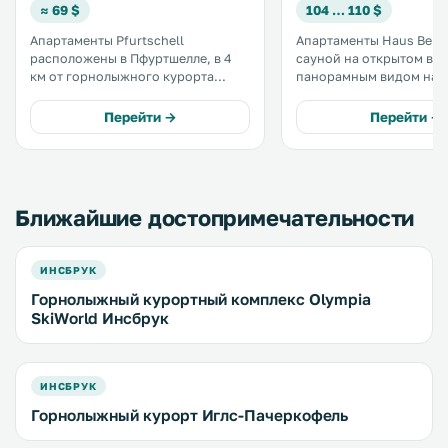
≈ 69 $
104 … 110 $
Апартаменты Pfurtschell
Апартаменты Haus Berg
расположены в Пфуртшелле, в 4
сауной на открытом воз
км от горнолыжного курорта
панорамным видом на 
Эльфер-Лифте и в 6 км от центра
находятся в городе Фул
города Нойштифт (Штубайталь) и
долине Штубай, в 3 мин
Перейти →
Перейти →
горнолыжного курорта Шлик
на бесплатном частном 
2000. К услугам гостей сад с
до горнолыжных подъе
детской игровой площадкой. .
Шлик 2000. .
Ближайшие достопримечательности
ИНСБРУК
Горнолыжный курортный комплекс Olympia
SkiWorld Инсбрук
ИНСБРУК
Горнолыжный курорт Иглс-Пачеркофель