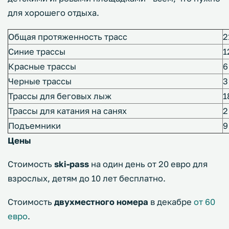
для хорошего отдыха.
Общая протяженность трасс
2
Синие трассы
1
Красные трассы
6
Черные трассы
3
Трассы для беговых лыж
1
Трассы для катания на санях
2
Подъемники
9
Цены
Стоимость
ski-pass
на один день от 20 евро для
взрослых, детям до 10 лет бесплатно.
Стоимость
двухместного номера
в декабре
от 60
евро
.