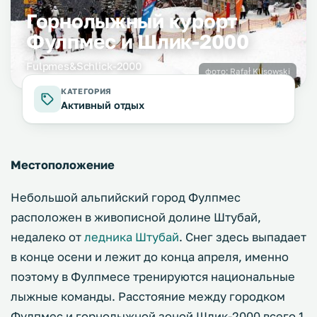
Горнолыжный курорт
Фулпмес и Шлик-2000
Fulpmes&Schlick-2000
фото:
Rafał Klisowski
КАТЕГОРИЯ
Активный отдых
Местоположение
Небольшой альпийский город Фулпмес
расположен в живописной долине Штубай,
недалеко от
ледника Штубай
. Снег здесь выпадает
в конце осени и лежит до конца апреля, именно
поэтому в Фулпмесе тренируются национальные
лыжные команды. Расстояние между городком
Фулпмес и горнолыжной зоной Шлик-2000 всего 1