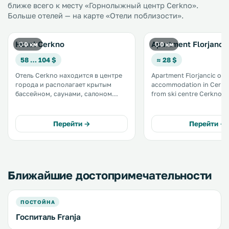
ближе всего к месту «Горнолыжный центр Cerkno».
Больше отелей — на карте «Отели поблизости».
Hotel Cerkno
Apartment Florjancic
0 км
0 км
58 … 104 $
≈ 28 $
Отель Cerkno находится в центре
Apartment Florjancic off
города и располагает крытым
accommodation in Cerkn
бассейном, саунами, салоном
from ski centre Cerkno 
красоты, массажным кабинетом,
from Ljubljana. The unit is 75 km
освещенными теннисными
from Bled. Free WiFi is provided
кортами и спортивным залом с
throughout the property. There is 
Перейти →
Перейти →
оборудованием для игры в
dining area and a kitche
баскетбол, бадминтон и волейбол.
with dishwasher. .
.
Ближайшие достопримечательности
ПОСТОЙНА
Госпиталь Franja