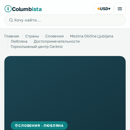
Columb
ista
USD
▾
Главная
Страны
Словения
Mestna Občina Ljubljana
Любляна
Достопримечательности
Горнолыжный центр Cerkno
СЛОВЕНИЯ · ЛЮБЛЯНА