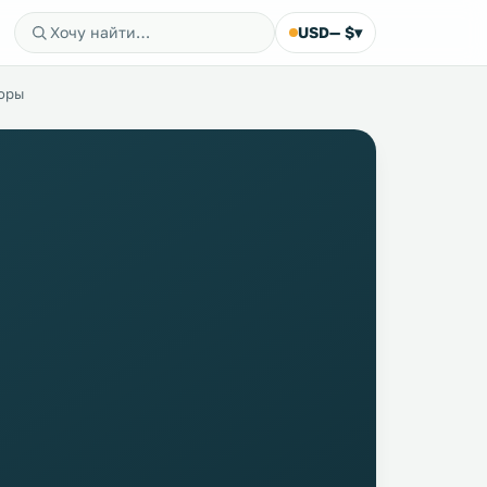
USD
— $
▾
Горы