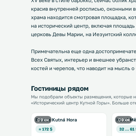
XV веке в стиле барокко, сейчас облик х
красив внутренней росписью, оконными в
храма находится смотровая площадка, ко
на исторический центр, включая площадь 
церковь Девы Марии, на Иезуитский колле
Примечательна еще одна достопримечате
Всех Святых, интерьер и внешнее убранс
костей и черепов, что наводит на мысль 
Гостиницы рядом
Мы подобрали объекты размещения, которые на
«Исторический центр Кутной Горы». Больше оте
Palace Kutná Hora
Hotel Mě
0 км
0 км
≈ 172 $
32 … 61