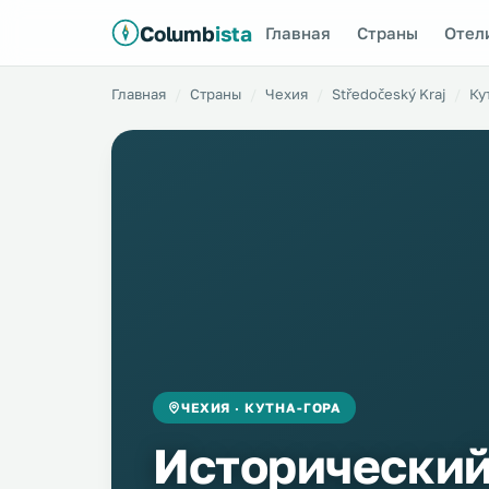
Columb
ista
Главная
Страны
Отел
Главная
Страны
Чехия
Středočeský Kraj
Ку
ЧЕХИЯ · КУТНА-ГОРА
Исторический