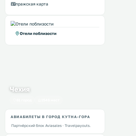
пражская карта
Отели поблизости
Чехия
61 город
1546 мест
АВИАБИЛЕТЫ В ГОРОД КУТНА-ГОРА
Hotel U Zvonu
Hotel a Restaurace U 
0 км
0 км
Партнёрский блок Aviasales · Travelpayouts.
28 … 49 $
≈ 35 $