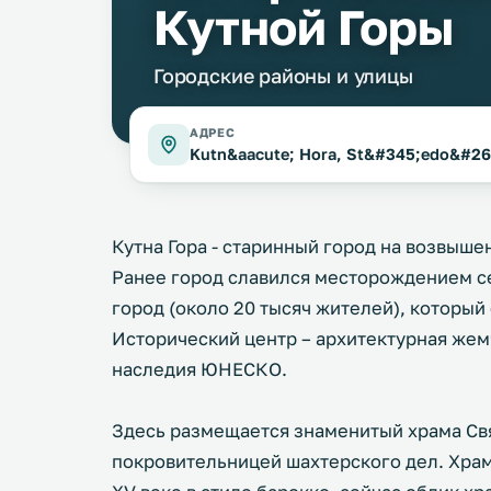
Кутной Горы
Городские районы и улицы
АДРЕС
Kutn&aacute; Hora, St&#345;edo&#269
Кутна Гора - старинный город на возвыше
Ранее город славился месторождением се
город (около 20 тысяч жителей), который
Исторический центр – архитектурная жем
наследия ЮНЕСКО.
Здесь размещается знаменитый храма Свя
покровительницей шахтерского дел. Храм