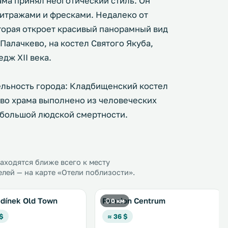
рама принял неоготический стиль. Он
итражами и фресками. Недалеко от
торая откроет красивый панорамный вид
Палачкево, на костел Святого Якуба,
дж XII века.
льность города: Кладбищенский костел
тво храма выполнено из человеческих
о большой людской смертности.
ходятся ближе всего к месту
лей — на карте «Отели поблизости».
dínek Old Town
Penzion Centrum
0 км
 $
≈ 36 $