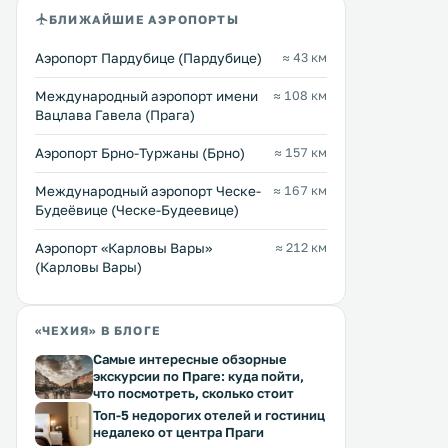
Отель U Zvonu находится в
Отель U Hrnčíře с рестора
БЛИЖАЙШИЕ АЭРОПОРТЫ
историческом центре города
обслуживанием по меню 
Кутна-Гора, в 5 минутах ходьбы от
территории находится в 
Аэропорт Пардубице (Пардубице)
≈ 43 км
главной площади. В ресторане
Кутна-Гора, в 300 метрах 
отеля подают блюда чешской и
исторического центра го
Перейти →
Перейти →
Международный аэропорт имени
≈ 108 км
интернациональной кухни.
400 метрах от собора Св
Вацлава Гавела (Прага)
Номера отеля U Zvonu
Варвары. К услугам гостей
оборудованы телевизором и
бесплатный Wi-Fi. .
собственной ванной комнатой. .
Аэропорт Брно-Туржаны (Брно)
≈ 157 км
Международный аэропорт Ческе-
≈ 167 км
Будеёвице (Ческе-Будеевице)
Аэропорт «Карловы Вары»
≈ 212 км
(Карловы Вары)
«ЧЕХИЯ» В БЛОГЕ
Самые интересные обзорные
экскурсии по Праге: куда пойти,
что посмотреть, сколько стоит
Топ-5 недорогих отелей и гостиниц
недалеко от центра Праги