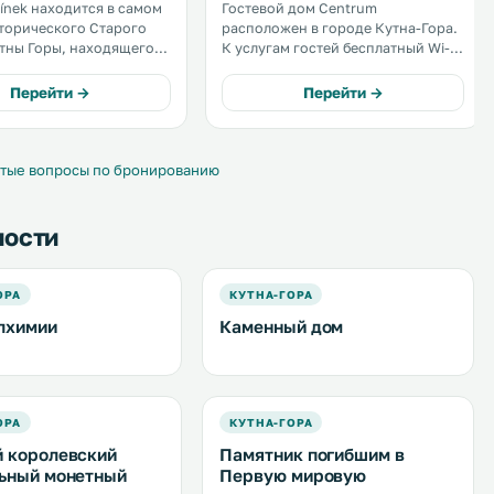
ínek находится в самом
Гостевой дом Centrum
торического Старого
расположен в городе Кутна-Гора.
тны Горы, находящегося
К услугам гостей бесплатный Wi-Fi
ой ЮНЕСКО. Он
и номера с гостиным уголком. Из
т к услугам гостей
окон открывается вид на сад. В
Перейти →
Перейти →
й беспроводной доступ
числе прочих удобств —
т и бесплатную парковку
постельное белье. Гостям
территории. .
представляется скидка на
разливное пиво. .
тые вопросы по бронированию
ности
ОРА
КУТНА-ГОРА
лхимии
Каменный дом
ОРА
КУТНА-ГОРА
 королевский
Памятник погибшим в
ьный монетный
Первую мировую