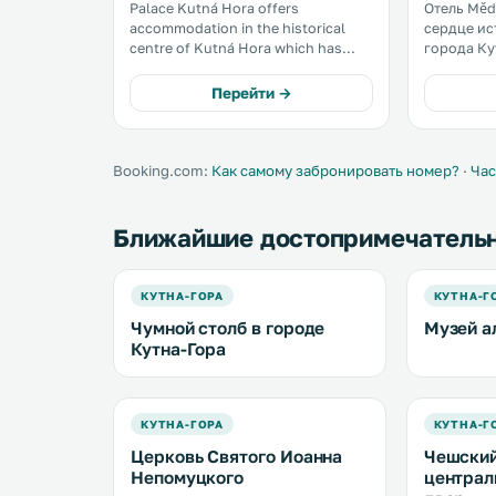
Palace Kutná Hora offers
Отель Měd
accommodation in the historical
сердце ис
centre of Kutná Hora which has
города Ку
belonged to the UNESCO World
под защит
Heritage List since 1995. St.
предлагае
Перейти →
Barbara's Church is just a 7-minute
бесплатны
walk away. .
в Интерне
на своей 
Booking.com:
Как самому забронировать номер?
·
Час
Ближайшие достопримечатель
КУТНА-ГОРА
КУТНА-Г
Чумной столб в городе
Музей а
Кутна-Гора
КУТНА-ГОРА
КУТНА-Г
Церковь Святого Иоанна
Чешский
Непомуцкого
централ