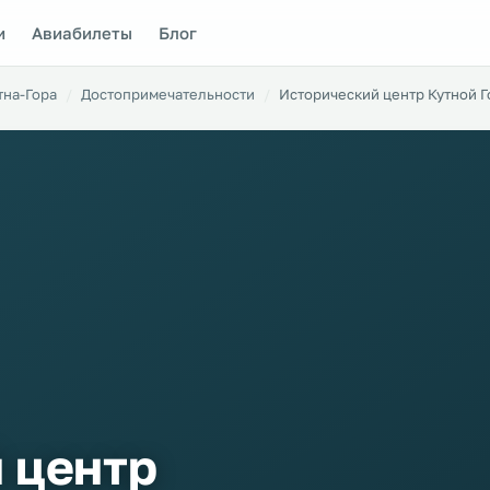
и
Авиабилеты
Блог
тна-Гора
Достопримечательности
Исторический центр Кутной 
 центр