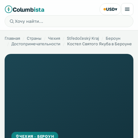
Columb
ista
USD
▾
Главная
Страны
Чехия
Středočeský Kraj
Бероун
Достопримечательности
Костел Святого Якуба в Бероуне
ЧЕХИЯ · БЕРОУН