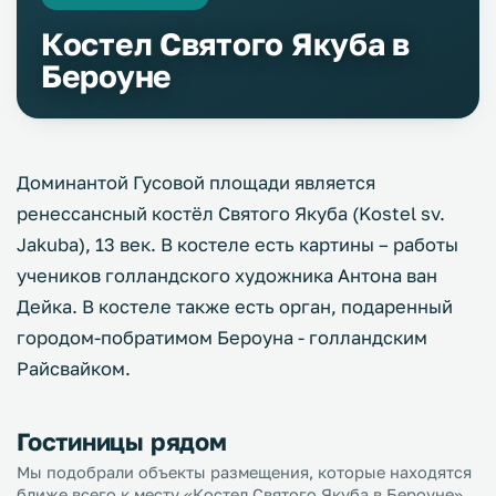
Костел Святого Якуба в
Бероуне
Доминантой Гусовой площади является
ренессансный костёл Святого Якуба (Kostel sv.
Jakuba), 13 век. В костеле есть картины – работы
учеников голландского художника Антона ван
Дейка. В костеле также есть орган, подаренный
городом-побратимом Бероуна - голландским
Райсвайком.
Гостиницы рядом
Мы подобрали объекты размещения, которые находятся
ближе всего к месту «Костел Святого Якуба в Бероуне».