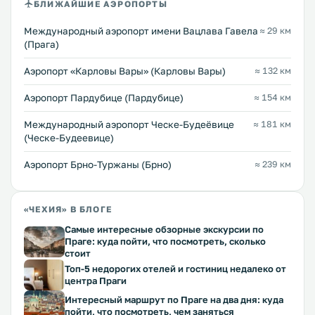
БЛИЖАЙШИЕ АЭРОПОРТЫ
Международный аэропорт имени Вацлава Гавела
≈ 29 км
(Прага)
Аэропорт «Карловы Вары» (Карловы Вары)
≈ 132 км
Аэропорт Пардубице (Пардубице)
≈ 154 км
Международный аэропорт Ческе-Будеёвице
≈ 181 км
(Ческе-Будеевице)
Аэропорт Брно-Туржаны (Брно)
≈ 239 км
«ЧЕХИЯ» В БЛОГЕ
Самые интересные обзорные экскурсии по
Праге: куда пойти, что посмотреть, сколько
стоит
Топ-5 недорогих отелей и гостиниц недалеко от
центра Праги
Интересный маршрут по Праге на два дня: куда
пойти, что посмотреть, чем заняться