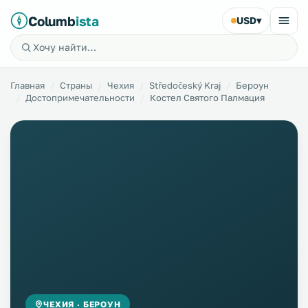
Columb
ista
USD
▾
Главная
Страны
Чехия
Středočeský Kraj
Бероун
Достопримечательности
Костел Святого Палмация
ЧЕХИЯ · БЕРОУН