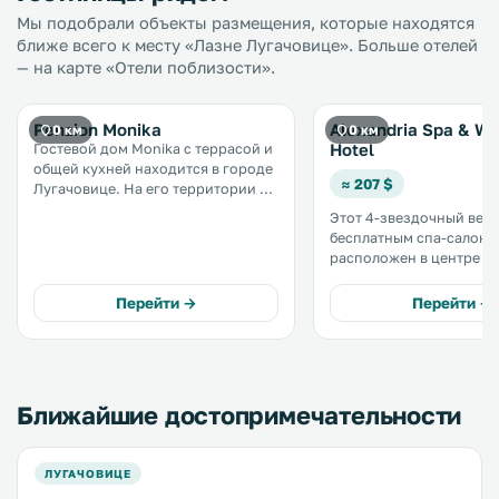
Мы подобрали объекты размещения, которые находятся
ближе всего к месту «Лазне Лугачовице». Больше отелей
— на карте «Отели поблизости».
Penzion Monika
Alexandria Spa & We
0 км
0 км
Hotel
Гостевой дом Monika с террасой и
общей кухней находится в городе
≈ 207 $
Лугачовице. На его территории к
услугам гостей бесплатная
Этот 4-звездочный велн
частная парковка. В обоих видах
бесплатным спа-салоно
номеров гостевого дома Monika
расположен в центре г
имеется гостиная зона и
Лугачовице. В спа-салоне к вашим
телевизор. .
услугам крытый бассейн,
Перейти →
Перейти →
также различные паров
соляные и травяные бани
Ближайшие достопримечательности
ЛУГАЧОВИЦЕ