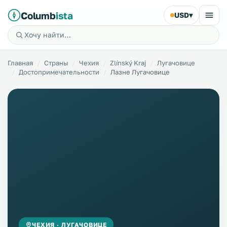
Columb
ista
USD
▾
Главная
Страны
Чехия
Zlínský Kraj
Лугачовице
Достопримечательности
Лазне Лугачовице
ЧЕХИЯ · ЛУГАЧОВИЦЕ