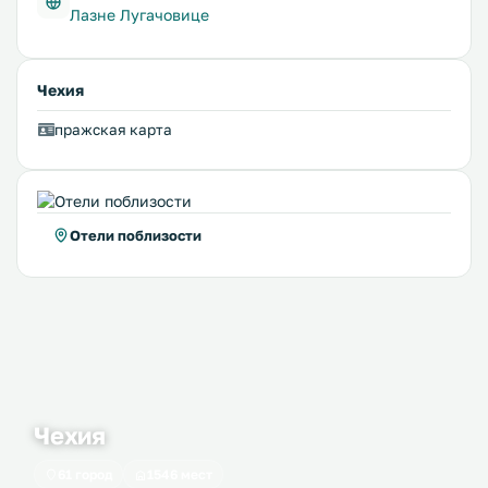
Лазне Лугачовице
Чехия
пражская карта
Отели поблизости
Чехия
61 город
1546 мест