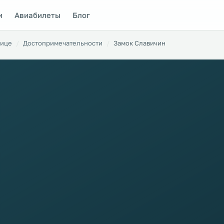
и
Авиабилеты
Блог
вице
Достопримечательности
Замок Славичин