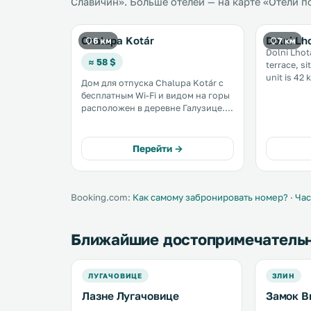
Славичин». Больше отелей — на карте «Отели п
Chalupa Kotár
Dolni Lh
6 км
7 км
Dolni Lhot
≈ 58 $
terrace, sit
unit is 42
Дом для отпуска Chalupa Kotár с
Private par
бесплатным Wi-Fi и видом на горы
The kitchen
расположен в деревне Галузице. В
хорошую погоду гости смогут
воспользоваться
принадлежностями для барбекю в
Перейти →
саду. К услугам гостей бесплатная
частная парковка на территории. .
Booking.com:
Как самому забронировать номер?
·
Час
Ближайшие достопримечатель
ЛУГАЧОВИЦЕ
ЗЛИН
Лазне Лугачовице
Замок В