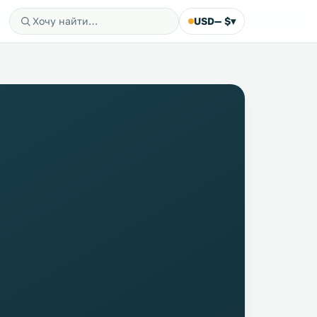
USD
— $
▾