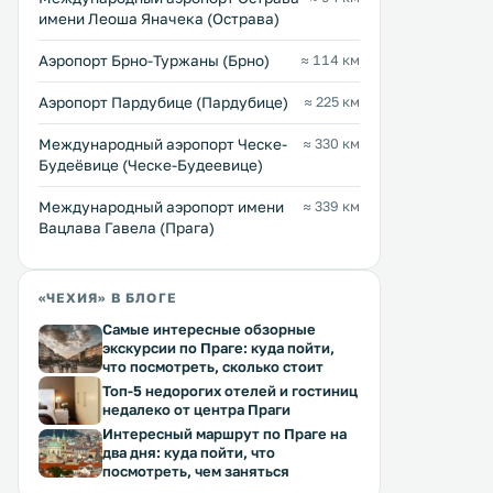
имени Леоша Яначека (Острава)
Аэропорт Брно-Туржаны (Брно)
≈ 114 км
Аэропорт Пардубице (Пардубице)
≈ 225 км
Международный аэропорт Ческе-
≈ 330 км
Будеёвице (Ческе-Будеевице)
Международный аэропорт имени
≈ 339 км
Вацлава Гавела (Прага)
«ЧЕХИЯ» В БЛОГЕ
Самые интересные обзорные
экскурсии по Праге: куда пойти,
что посмотреть, сколько стоит
Топ-5 недорогих отелей и гостиниц
недалеко от центра Праги
Интересный маршрут по Праге на
два дня: куда пойти, что
посмотреть, чем заняться