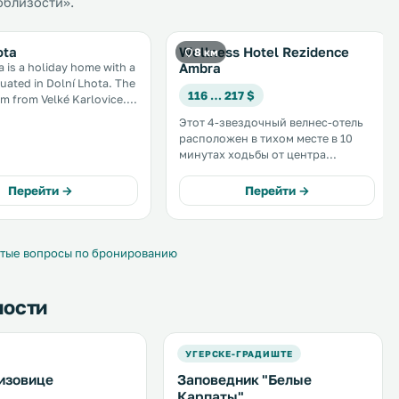
облизости».
ota
Wellness Hotel Rezidence
8 км
Ambra
a is a holiday home with a
uated in Dolní Lhota. The
116 … 217 $
 km from Velké Karlovice.
king is available on site.
Этот 4-звездочный велнес-отель
 is fitted with an oven
расположен в тихом месте в 10
and a microwave. A TV is provided. .
минутах ходьбы от центра
Лугачовице и термального спа-
салона. К услугам гостей спа-
Перейти →
Перейти →
салон с крытым бассейном,
гидромассажной ванной и
сауной. .
тые вопросы по бронированию
ности
УГЕРСКЕ-ГРАДИШТЕ
изовице
Заповедник "Белые
Карпаты"