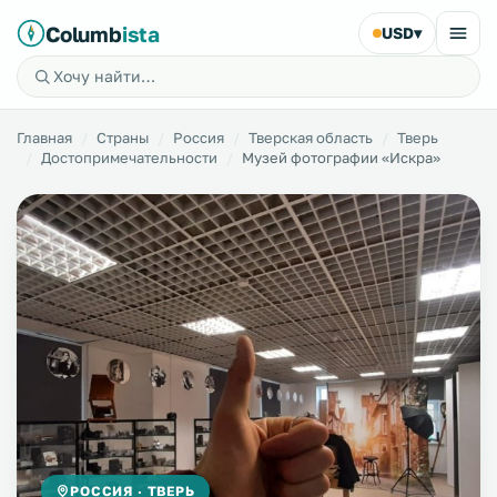
Columb
ista
USD
▾
Главная
Страны
Россия
Тверская область
Тверь
Достопримечательности
Музей фотографии «Искра»
РОССИЯ · ТВЕРЬ