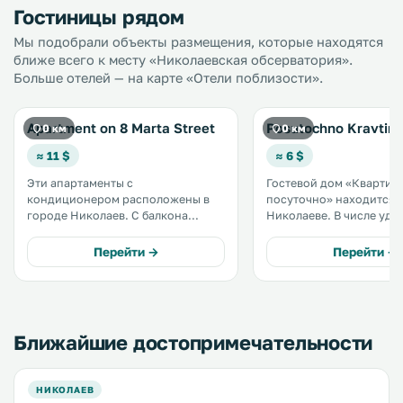
Гостиницы рядом
Мы подобрали объекты размещения, которые находятся
ближе всего к месту «Николаевская обсерватория».
Больше отелей — на карте «Отели поблизости».
Apartment on 8 Marta Street
Posutochno Kravtira
0 км
0 км
≈ 11 $
≈ 6 $
Эти апартаменты с
Гостевой дом «Квартир
кондиционером расположены в
посуточно» находится 
городе Николаев. С балкона
Николаеве. В числе удобств
открывается вид на город. К
бесплатный Wi-Fi и бес
услугам гостей бесплатный Wi-Fi. .
частная парковка на тер
Перейти →
Перейти →
Ближайшие достопримечательности
НИКОЛАЕВ