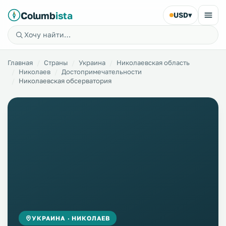
Columb
ista
USD
▾
Главная
Страны
Украина
Николаевская область
Николаев
Достопримечательности
Николаевская обсерватория
УКРАИНА · НИКОЛАЕВ