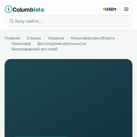
Columb
ista
USD
▾
Главная
Страны
Украина
Николаевская область
Николаев
Достопримечательности
Николаевский яхт-клуб