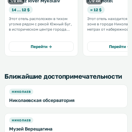
Reikartz River Mykolaiv
Helen Hotel
0 км
0 км
14 … 12 $
≈ 12 $
Этот отель расположен в тихом
Этот отель находится в
уголке рядом с рекой Южный Буг,
зоне в городе Николаев
в историческом центре города
метрах от набережной 
Николаев. К услугам гостей
Южный Буг. К услугам гостей
номера с бесплатным Wi-Fi и
отеля Helen бесплатный 
балконом, откуда открывается
круглосуточная стойка
Перейти →
Перейти →
красивый вид на реку. .
регистрации. .
Ближайшие достопримечательности
НИКОЛАЕВ
Николаевская обсерватория
НИКОЛАЕВ
Музей Верещагина