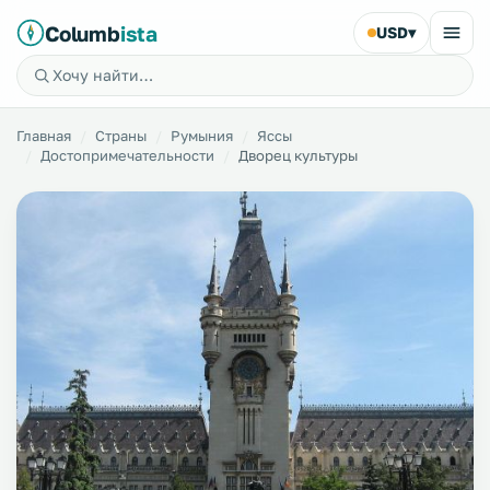
Columb
ista
USD
▾
Главная
Страны
Румыния
Яссы
Достопримечательности
Дворец культуры