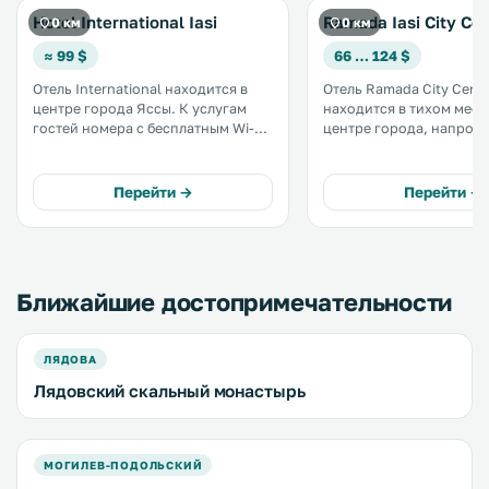
Hotel International Iasi
Ramada Iasi City Ce
0 км
0 км
≈ 99 $
66 … 124 $
Отель International находится в
Отель Ramada City Center
центре города Яссы. К услугам
находится в тихом мест
гостей номера с бесплатным Wi-Fi,
центре города, напрот
а также бесплатное посещение
торгового центра Compl
закрытого бассейна, фитнес-
До аэропорта можно до
центра, сухой и влажной сауны и
всего за 15 минут, до
Перейти →
Перейти →
гидромассажной ванны. .
центрального железно
вокзала - за 7 минут. .
Ближайшие достопримечательности
ЛЯДОВА
Лядовский скальный монастырь
МОГИЛЕВ-ПОДОЛЬСКИЙ