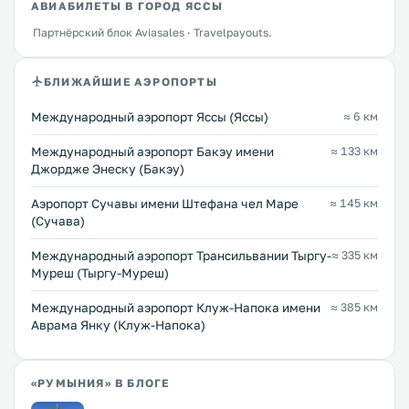
АВИАБИЛЕТЫ В ГОРОД ЯССЫ
Партнёрский блок Aviasales · Travelpayouts.
БЛИЖАЙШИЕ АЭРОПОРТЫ
Междунарoдный аэропорт Яссы (Яссы)
≈ 6 км
Междунарoдный аэропорт Бакэу имени
≈ 133 км
Джордже Энеску (Бакэу)
Аэропорт Сучавы имени Штефана чел Маре
≈ 145 км
(Сучава)
Международный аэропорт Трансильвании Тыргу-
≈ 335 км
Муреш (Тыргу-Муреш)
Междунарoдный аэропорт Клуж-Напока имени
≈ 385 км
Аврама Янку (Клуж-Напока)
«РУМЫНИЯ» В БЛОГЕ