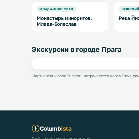
МЛАДА-БОЛЕСЛАВ
ЧЕШСКИЙ
Монастырь миноритов,
Река Йи
Млада-Болеслав
Экскурсии в городе Прага
Партнёрский блок Tripster · встраивается через Travelpay
Columb
ista
Сайт о путешествиях и для