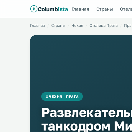
Columb
ista
Главная
Страны
Отел
Главная
Страны
Чехия
Столица Прага
Пра
ЧЕХИЯ · ПРАГА
Развлекател
танкодром Ми