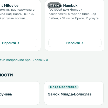
t Milovice
penzion Humbuk
3 км
аменты расположены в
Гостевой дом Humbuk
иса-над-Лабем, в 37 км
расположен в городе Лиса-над-
Лабем, в 34 км от Праги. К услугам
сад с принадлежностями
гостей бесплатная частная
кю и бесплатный Wi-Fi во
парковка, бесплатный Wi-Fi и бар.
. Кроме того,
Все номера оснащены
ляется бесплатная
телевизором с плоским экраном.
рковка на месте. .
В собственной ванной комнате
Перейти →
Перейти →
установлена ванна или. . . .
тые вопросы по бронированию
ности
МЛАДА-БОЛЕСЛАВ
оучень
Замок Млада-Болеслав