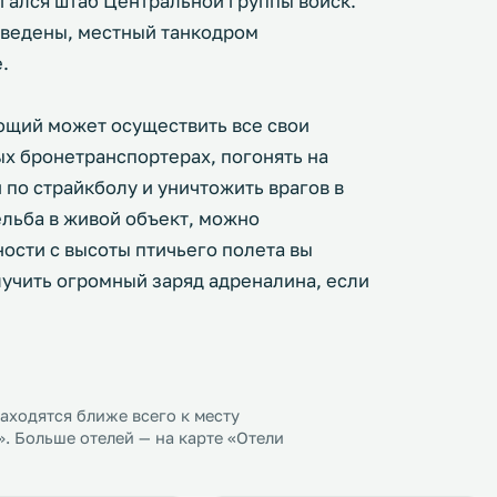
агался штаб Центральной группы войск.
выведены, местный танкодром
.
ющий может осуществить все свои
ых бронетранспортерах, погонять на
 по страйкболу и уничтожить врагов в
ельба в живой объект, можно
ности с высоты птичьего полета вы
учить огромный заряд адреналина, если
ходятся ближе всего к месту
. Больше отелей — на карте «Отели