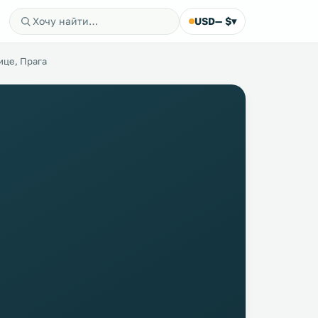
USD
— $
▾
ице, Прага