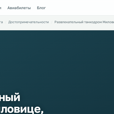
и
Авиабилеты
Блог
га
Достопримечательности
Развлекательный танкодром Милов
ьный
ловице,