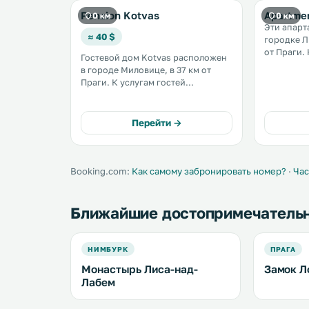
Penzion Kotvas
Apartmen
0 км
0 км
Эти апарт
≈ 40 $
городке Л
от Праги. К услугам гостей
Гостевой дом Kotvas расположен
терраса, 
в городе Миловице, в 37 км от
для барбе
Праги. К услугам гостей
всех помещениях
бесплатный Wi-Fi и бесплатная
предостав
частная парковка. В числе удобств
частная па
номеров телевизор, чайник и
Перейти →
собственная ванная комната. В
распоряжении гостей общий
лаундж. .
Booking.com:
Как самому забронировать номер?
·
Час
Ближайшие достопримечатель
НИМБУРК
ПРАГА
Монастырь Лиса-над-
Замок Л
Лабем