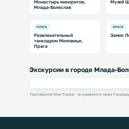
Монастырь миноритов,
Музей 
Млада-Болеслав
ПРАГА
ПРАГА
Развлекательный
Замок Л
танкодром Миловице,
Прага
Экскурсии в городе Млада-Бо
Партнёрский блок Tripster · встраивается через Travelpay