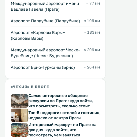
Международный аэропорт имени
≈ 77 км
Вацлава Гавела (Прага)
Аэропорт Пардубице (Пардубице)
≈ 106 км
Hotel Zlatý Kohout
Penzion ve Skalici
0 км
1 км
Аэропорт «Карловы Вары»
≈ 183 км
80 … 105 $
≈ 38 $
(Карловы Вары)
Уютный отель Zlaty Kohout
Отель Penzion ve Skalici 
Международный аэропорт Ческе-
≈ 206 км
находится в самом центре города
в историческом центре г
Будеёвице (Ческе-Будеевице)
Млада-Болеслав, всего в 50 метрах
Млада Болеслав и распол
от автобусной остановки на
сауной, баром и садом с
Староместской площади. На
Аэропорт Брно-Туржаны (Брно)
≈ 264 км
принадлежностями для б
каждом этаже имеется общая
На всей территории рабо
Перейти →
Перейти →
кухня. Блюда подают в ресторане
бесплатный WiFi. .
отеля или в саду. .
«ЧЕХИЯ» В БЛОГЕ
Самые интересные обзорные
экскурсии по Праге: куда пойти,
что посмотреть, сколько стоит
Топ-5 недорогих отелей и гостиниц
недалеко от центра Праги
Интересный маршрут по Праге на
два дня: куда пойти, что
посмотреть, чем заняться