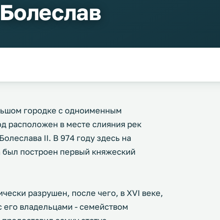
-Болеслав
льшом городке с одноименным
од расположен в месте слияния рек
олеслава II. В 974 году здесь на
а был построен первый княжеский
чески разрушен, после чего, в XVI веке,
с его владельцами - семейством