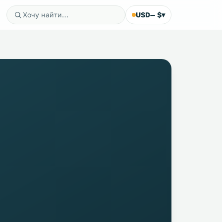
USD
— $
▾