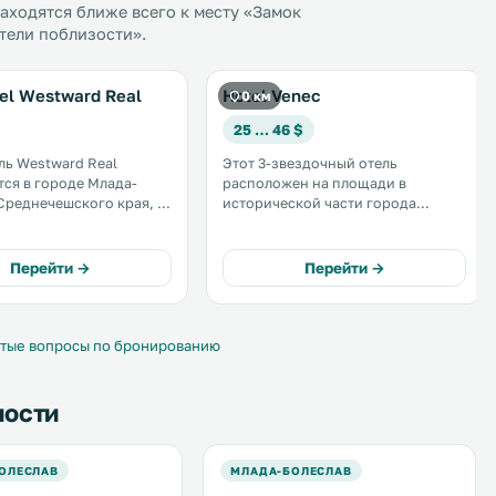
ходятся ближе всего к месту «Замок
тели поблизости».
el Westward Real
Hotel Venec
0 км
25 … 46 $
ль Westward Real
Этот 3-звездочный отель
ся в городе Млада-
расположен на площади в
Среднечешского края, в
исторической части города
угам гостей
Млада-Болеслав, всего в 200
ности для барбекю и
метрах от городского замка. К
услугам гостей ресторан и
Перейти →
Перейти →
. На территории
автобусная остановка напротив
а бесплатная частная
отеля. .
.
тые вопросы по бронированию
ности
ОЛЕСЛАВ
МЛАДА-БОЛЕСЛАВ