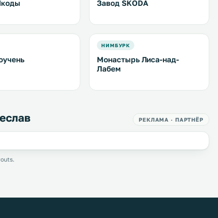
Шкоды
Завод SKODA
НИМБУРК
оучень
Монастырь Лиса-над-
Лабем
леслав
РЕКЛАМА · ПАРТНЁР
outs.