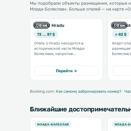
Мы подобрали объекты размещения, которые на
Млада-Болеслав». Больше отелей — на карте «О
Hotel U Hradu
Aparthot
0 км
0 км
72 … 87 $
≈ 62 $
Отель U Hradu находится в
Апарт-оте
исторической части Млада-
размещает
Болеслава, напротив
Болеслав 
младоболеславского замка и
50 км от Праги. К усл
музея. К услугам гостей
принадлеж
просторные номера с бесплатным
терраса. Город Либерец
Перейти →
Wi-Fi. .
находится в 42 км
обустроен
парковка. 
Booking.com:
Как самому забронировать номер?
·
Час
Ближайшие достопримечатель
МЛАДА-БОЛЕСЛАВ
МЛАДА-Б