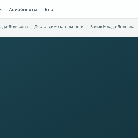
и
Авиабилеты
Блог
ада-Болеслав
Достопримечательности
Замок Млада-Болеслав