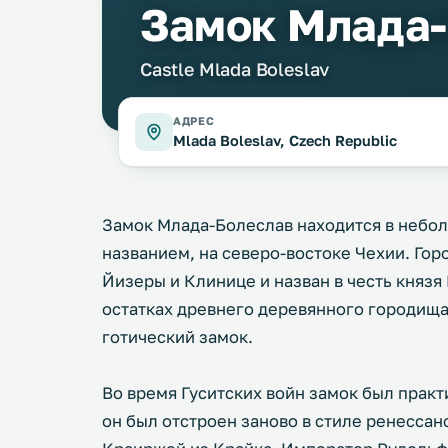
Замок Млада
Castle Mlada Boleslav
АДРЕС
Mladа Boleslav, Czech Republic
Замок Млада-Болеслав находится в небо
названием, на северо-востоке Чехии. Гор
Йизеры и Клинице и назван в честь князя Б
остатках древнего деревянного городищ
готический замок.
Во время Гуситских войн замок был практи
он был отстроен заново в стиле ренессан