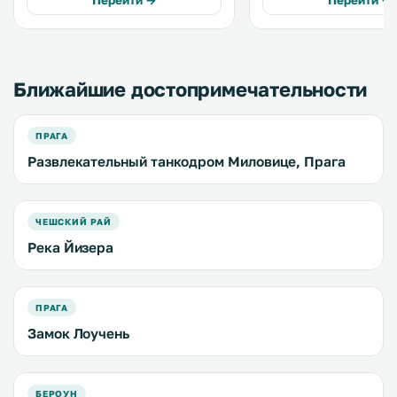
Перейти →
Перейти →
установлена ванна или. . . .
спорта. .
Ближайшие достопримечательности
ПРАГА
Развлекательный танкодром Миловице, Прага
ЧЕШСКИЙ РАЙ
Река Йизера
ПРАГА
Замок Лоучень
БЕРОУН