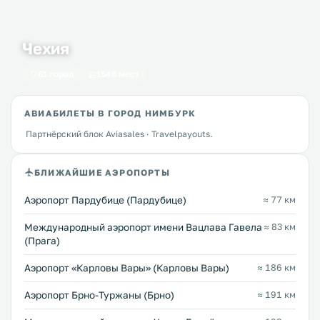
Чехия
61 город
1546 мест
АВИАБИЛЕТЫ В ГОРОД НИМБУРК
Партнёрский блок Aviasales · Travelpayouts.
БЛИЖАЙШИЕ АЭРОПОРТЫ
Аэропорт Пардубице (Пардубице)
≈ 77 км
Международный аэропорт имени Вацлава Гавела
≈ 83 км
(Прага)
Аэропорт «Карловы Вары» (Карловы Вары)
≈ 186 км
Аэропорт Брно-Туржаны (Брно)
≈ 191 км