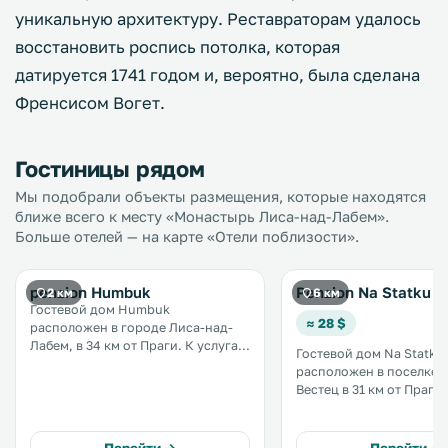
уникальную архитектуру. Реставраторам удалось
восстановить роспись потолка, которая
датируется 1741 годом и, вероятно, была сделана
Френсисом Вогет.
Гостиницы рядом
Мы подобрали объекты размещения, которые находятся
ближе всего к месту «Монастырь Лиса-над-Лабем».
Больше отелей — на карте «Отели поблизости».
penzion Humbuk
Penzion Na Statku
2 км
6 км
Гостевой дом Humbuk
≈ 28 $
расположен в городе Лиса-над-
Лабем, в 34 км от Праги. К услугам
Гостевой дом Na Statku
гостей бесплатная частная
расположен в поселке 
парковка, бесплатный Wi-Fi и бар.
Вестец в 31 км от Праги. Гост
Все номера оснащены
могут пользоваться
телевизором с плоским экраном.
принадлежностями для 
В собственной ванной комнате
инвентарем для водных