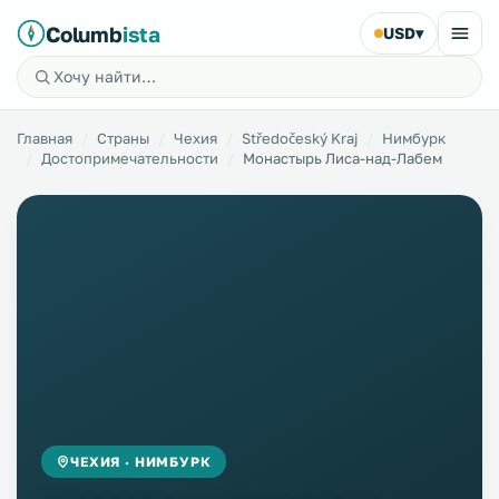
Columb
ista
USD
▾
Главная
Страны
Чехия
Středočeský Kraj
Нимбурк
Достопримечательности
Монастырь Лиса-над-Лабем
ЧЕХИЯ · НИМБУРК