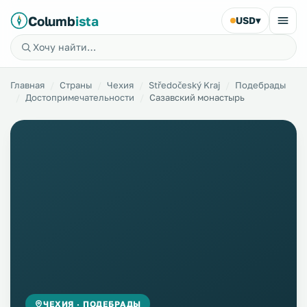
Columb
ista
USD
▾
Главная
Страны
Чехия
Středočeský Kraj
Подебрады
Достопримечательности
Сазавский монастырь
ЧЕХИЯ · ПОДЕБРАДЫ