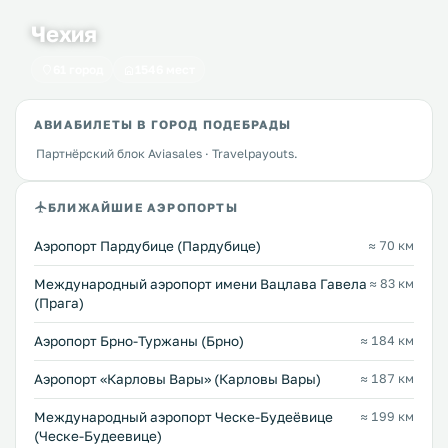
Чехия
61 город
1546 мест
АВИАБИЛЕТЫ В ГОРОД ПОДЕБРАДЫ
Партнёрский блок Aviasales · Travelpayouts.
БЛИЖАЙШИЕ АЭРОПОРТЫ
Аэропорт Пардубице (Пардубице)
≈ 70 км
Международный аэропорт имени Вацлава Гавела
≈ 83 км
(Прага)
Аэропорт Брно-Туржаны (Брно)
≈ 184 км
Аэропорт «Карловы Вары» (Карловы Вары)
≈ 187 км
Международный аэропорт Ческе-Будеёвице
≈ 199 км
(Ческе-Будеевице)