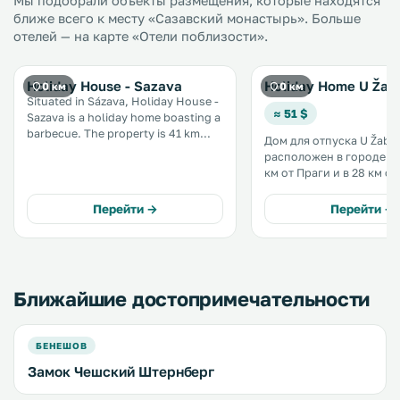
Мы подобрали объекты размещения, которые находятся
ближе всего к месту «Сазавский монастырь». Больше
отелей — на карте «Отели поблизости».
Holiday House - Sazava
Holiday Home U Žab
0 км
0 км
Situated in Sázava, Holiday House -
≈ 51 $
Sazava is a holiday home boasting a
barbecue. The property is 41 km
Дом для отпуска U Žabk
from Prague and boasts views of
расположен в городе Са
the garden. Free private parking is
км от Праги и в 28 км о
available on site. .
Кутна-Гора. Кухня оснащена
духовкой, микроволнов
Перейти →
Перейти →
тостером и чайником. В числе
прочих удобств телевизо
Ближайшие достопримечательности
БЕНЕШОВ
Замок Чешский Штернберг