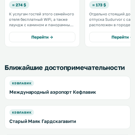
≈ 274 $
≈ 173 $
К услугам гостей этого семейного
Отдельно стоящий дом 
отеля бесплатный WiFi, а также
отпуска Sudurvor с сад
лаундж с камином и панорамным
расположен в городе Гр
видом. Организован бесплатный
4,4 км от Голубой лагуны.
трансфер от/до Голубой лагуны,
услугам гостей бесплатн
Перейти →
Перейти →
расположенной всего в 1 км, а
бесплатная частная пар
также трансфер до
территории. .
международного аэропорта
Кефлавик, в 22 км. .
Ближайшие достопримечательности
КЕФЛАВИК
Международный аэропорт Кефлавик
КЕФЛАВИК
Старый Маяк Гардскагавити