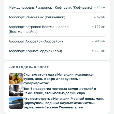
Международный аэропорт Кефлавик (Кефлавик)
≈ 26 км
Аэропорт Рейкьявик (Рейкьявик)
≈ 52 км
Аэропорт островов Вестманнаэйяр
≈ 179 км
(Вестманнаэйяр)
Аэропорт Акюрейри (Акюрейри)
≈ 435 км
Аэропорт Хорнафьордур (Хёбн)
≈ 478 км
«ИСЛАНДИЯ» В БЛОГЕ
Сколько стоит еда в Исландии: исландская
кухня, цены в кафе и продуктовых
супермаркетах
Топ-5 недорогих гостевых домов и отелей в
Рейкьявике, стоимостью до 230 евро
Что посмотреть в Исландии: Черный пляж, маяк
Дирхоулаэй, ледника Соульхеймажкютль и
термальный бассейн Сельявалалауг