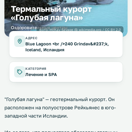
Термальный курорт
«Голубая лагуна»
Оздоровительные центры
фото:
McKay Savage @ wikimedia.org / CC BY 2.0
АДРЕС
Blue Lagoon <br />240 Grindav&#237;k,
Iceland, Исландия
КАТЕГОРИЯ
Лечение и SPA
"Голубая лагуна" — геотермальный курорт. Он
расположен на полуострове Рейкьянес в юго-
западной части Исландии.