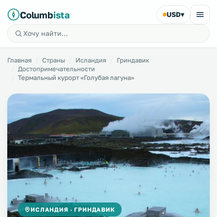
Columb
ista
USD
▾
Главная
Страны
Исландия
Гриндавик
Достопримечательности
Термальный курорт «Голубая лагуна»
ИСЛАНДИЯ · ГРИНДАВИК