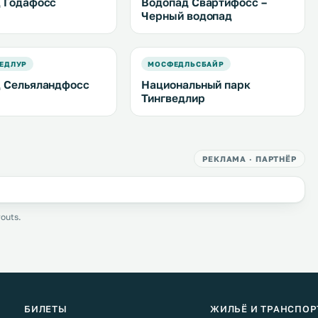
 Годафосс
Водопад Свартифосс –
Черный водопад
ЕДЛУР
МОСФЕДЛЬСБАЙР
 Сельяландфосс
Национальный парк
Тингведлир
РЕКЛАМА · ПАРТНЁР
outs.
БИЛЕТЫ
ЖИЛЬЁ И ТРАНСПОР