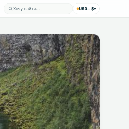
USD
— $
▾