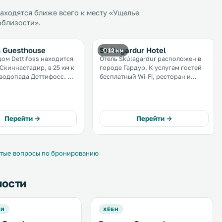
ходятся ближе всего к месту «Ущелье
облизости».
s Guesthouse
Skúlagardur Hotel
12 км
дом Dettifoss находится
Отель Skúlagardur расположен в
 Скиннастадир, в 25 км к
городе Гардур. К услугам гостей
водопада Деттифосс. К
бесплатный Wi-Fi, ресторан и
остей современные
площадка для барбекю. Из отеля
простым интерьером и
открывается вид на горы. На
ной комнатой, а также
территории обустроена
й Wi-Fi и бесплатная
бесплатная частная парковка. .
Перейти →
Перейти →
.
тые вопросы по бронированию
ности
РИ
ХЁБН