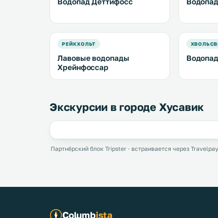
Водопад Деттифосс
Водопад
РЕЙКХОЛЬТ
ХВОЛЬСВ
Лавовые водопады
Водопад
Хрейнфоссар
Экскурсии в городе Хусавик
Партнёрский блок Tripster · встраивается через Travelpay
Columb
ista