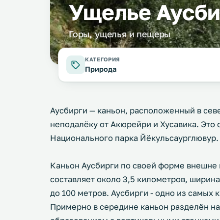
Ущелье Аусби
Горы, ущелья и пещеры
КАТЕГОРИЯ
Природа
Аусбирги — каньон, расположенный в сев
неподалёку от Акюрейри и Хусавика. Это
Национального парка Йёкульсаурглювур.
Каньон Аусбирги по своей форме внешне 
составляет около 3,5 километров, ширина 
до 100 метров. Аусбирги - одно из самых
Примерно в середине каньон разделён на