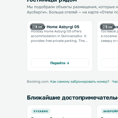
Мы подобрали объекты размещения, которые на
Аусбирги». Больше отелей — на карте «Отели п
Holiday Home Asbyrgi 05
Dettifos
8 км
8 км
Holiday Home Asbyrgi 05 offers
Гостевой 
accommodation in Skinnastaður. It
в поселке
provides free private parking. The
северу от 
kitchen is equipped with a
услугам г
dishwasher and a microwave. A TV
номера с 
is featured. There is a private
общей ван
bathroom with a shower. .
бесплатны
Перейти →
парковка. 
Booking.com:
Как самому забронировать номер?
·
Час
Ближайшие достопримечатель
ХУСАВИК
АКЮРЕЙ