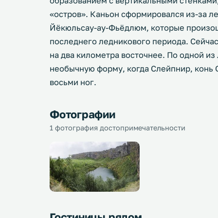
образованием с вертикальными стенками,
«остров». Каньон сформировался из-за л
Йёкюльсау-ау-Фьёдлюм, которые произо
последнего ледникового периода. Сейча
на два километра восточнее. По одной из
необычную форму, когда Слейпнир, конь 
восьми ног.
Фотографии
1 фотография достопримечательности
Гостиницы рядом