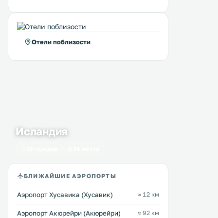
Отели поблизости
Исландия
15 городов
34 места
БЛИЖАЙШИЕ АЭРОПОРТЫ
Аэропорт Хусавика (Хусавик)
≈ 12 км
Аэропорт Акюрейри (Акюрейри)
≈ 92 км