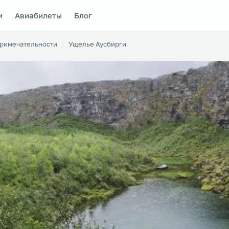
и
Авиабилеты
Блог
римечательности
Ущелье Аусбирги