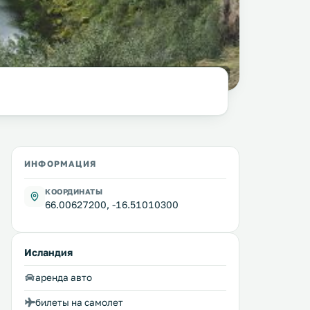
фото:
Pjt56 @ wikimedia.org / CC BY-SA 4.0
ИНФОРМАЦИЯ
КООРДИНАТЫ
66.00627200, -16.51010300
Исландия
аренда авто
билеты на самолет