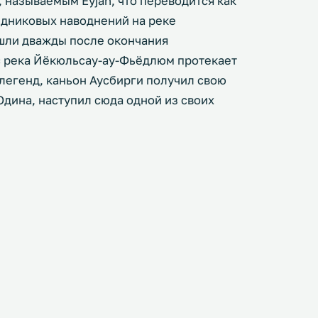
 называемым Eyjan, что переводится как
едниковых наводнений на реке
шли дважды после окончания
с река Йёкюльсау-ау-Фьёдлюм протекает
 легенд, каньон Аусбирги получил свою
Одина, наступил сюда одной из своих