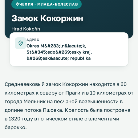
ЧЕХИЯ · МЛАДА-БОЛЕСЛАВ
Замок Кокоржин
Hrad Kokořín
АДРЕС
Okres M&#283;ln&iacute;k,
St&#345;edo&#269;esky kraj,
&#268;esk&aacute; republika
Средневековый замок Кокоржин находится в 60
километрах к северу от Праги и в 10 километрах от
города Мельник на песчаной возвышенности в
долине потока Пшовка. Крепость была построена
в 1320 году в готическом стиле с элементами
барокко.