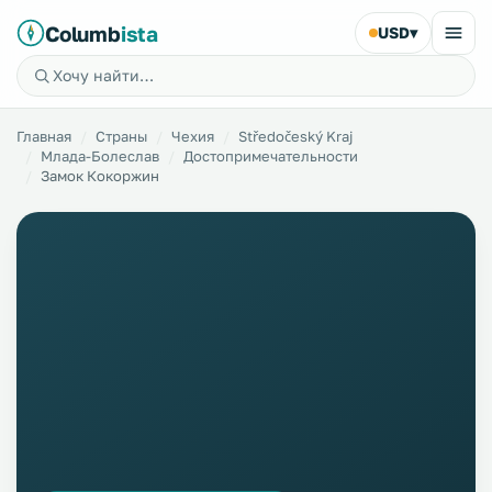
Columb
ista
USD
▾
Главная
Страны
Чехия
Středočeský Kraj
Млада-Болеслав
Достопримечательности
Замок Кокоржин