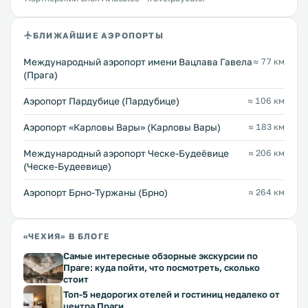
БЛИЖАЙШИЕ АЭРОПОРТЫ
Международный аэропорт имени Вацлава Гавела
≈ 77 км
(Прага)
Аэропорт Пардубице (Пардубице)
≈ 106 км
Аэропорт «Карловы Вары» (Карловы Вары)
≈ 183 км
Международный аэропорт Ческе-Будеёвице
≈ 206 км
(Ческе-Будеевице)
Аэропорт Брно-Туржаны (Брно)
≈ 264 км
«ЧЕХИЯ» В БЛОГЕ
Самые интересные обзорные экскурсии по
Праге: куда пойти, что посмотреть, сколько
стоит
Топ-5 недорогих отелей и гостиниц недалеко от
центра Праги