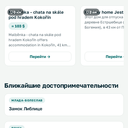
Malběnka - chata na skále
Holiday home Jestreb
0 км
2 км
pod hradem Kokořín
Этот дом для отпуска н
деревне Естршебице (ц
≈ 103 $
Богемия), в 43 км от Пра
Предоставляется беспл
Malběnka - chata na skále pod
частная парковка. Кухня
hradem Kokořín offers
оснащена микроволнов
accommodation in Kokořín, 41 km
холодильником и плитой. В чи
from Prague and 50 km from
удобств — собственная 
Liberec. The property is 46 km from
Перейти →
Перейти →
комната. .
Ústí nad Labem and free private
parking is provided. Free WiFi is
offered . .
Ближайшие достопримечательности
МЛАДА-БОЛЕСЛАВ
Замок Либлице