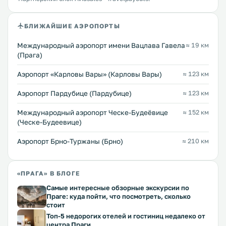
БЛИЖАЙШИЕ АЭРОПОРТЫ
Международный аэропорт имени Вацлава Гавела
≈ 19 км
(Прага)
Аэропорт «Карловы Вары» (Карловы Вары)
≈ 123 км
Аэропорт Пардубице (Пардубице)
≈ 123 км
Международный аэропорт Ческе-Будеёвице
≈ 152 км
(Ческе-Будеевице)
Аэропорт Брно-Туржаны (Брно)
≈ 210 км
«ПРАГА» В БЛОГЕ
Самые интересные обзорные экскурсии по
Праге: куда пойти, что посмотреть, сколько
стоит
Топ-5 недорогих отелей и гостиниц недалеко от
центра Праги