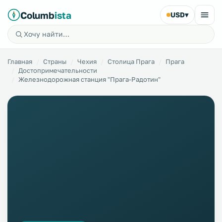
Columb
ista
USD
▾
Главная
Страны
Чехия
Столица Прага
Прага
Достопримечательности
Железнодорожная станция "Прага-Радотин"