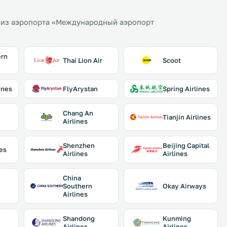
 из аэропорта «Международный аэропорт
ern
Thai Lion Air
Scoot
ines
FlyArystan
Spring Airlines
Chang An
Tianjin Airlines
Airlines
Shenzhen
Beijing Capital
nes
Airlines
Airlines
China
Southern
Okay Airways
Airlines
Shandong
Kunming
Airlines
Airlines