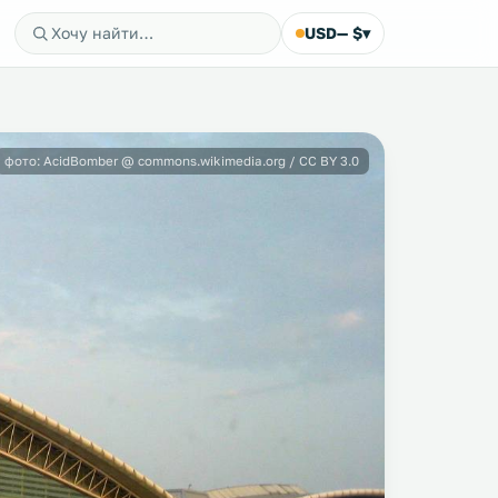
USD
— $
▾
фото: AcidBomber @ commons.wikimedia.org / CC BY 3.0