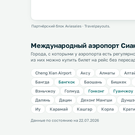
Партнёрский блок Aviasales · Travelpayouts.
Международный аэропорт Сиан
Города, с которыми у аэропорта есть регуляр
из них можно купить билет на рейс без переса
Cheng Xian Airport
Аксу
Алматы
Алта
Бангда
Бангкок
Баошань
Бишкек
Вэньчжоу
Голмуд
Гонконг
Гуанчжоу
Далянь
Дацин
Дехонг Мангши
Дуншэ
Иу
Карамай
Кашгар
Корла
Крат
Данные по состоянию на 22.07.2026