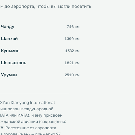
м до аэропорта, чтобы вы могли посетить
Чэнду
746 км
Шанхай
1399 км
Куньмин
1532 км
Шэньчжэнь
1821 км
Урумчи
2510 км
'an Xianyang International
тифицирован международной
ATA или ИАТА), и ему присвоен
ажданской авиации (сокращенно:
XY
. Расстояние от аэропорта
а города Сиань — примерно 27