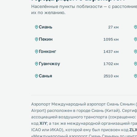
Населённые пункты поблизости — с расстояние
их по желанию.
Сиань
27 км
Пекин
1095 км
Гонконг
1437 км
Гуанчжоу
1702 км
Санья
2510 км
Аэропорт Международный аэропорт Сиань Сяньян (Xi
Airport) расположен в городе Сиань (Китай). Сер
ассоциацией воздушного транспорта (сокращенно: I
код
XIY
; а так же международной организацией гр
ICAO или ИКАО), которой ему был присвоен код
ZL
«Международный аэропорт Сиань Сяньян» до центр