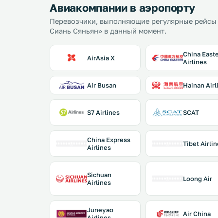
Авиакомпании в аэропорту
Перевозчики, выполняющие регулярные рейсы
Сиань Сяньян» в данный момент.
China East
AirAsia X
Airlines
Air Busan
Hainan Airl
S7 Airlines
SCAT
China Express
Tibet Airli
Airlines
Sichuan
Loong Air
Airlines
Juneyao
Air China
Airlines