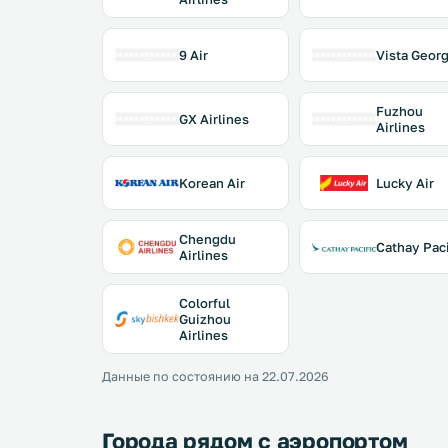
9 Air
Vista Georg
Fuzhou
GX Airlines
Airlines
Korean Air
Lucky Air
Chengdu
Cathay Paci
Airlines
Colorful
Guizhou
Airlines
Данные по состоянию на 22.07.2026
Города рядом с аэропортом