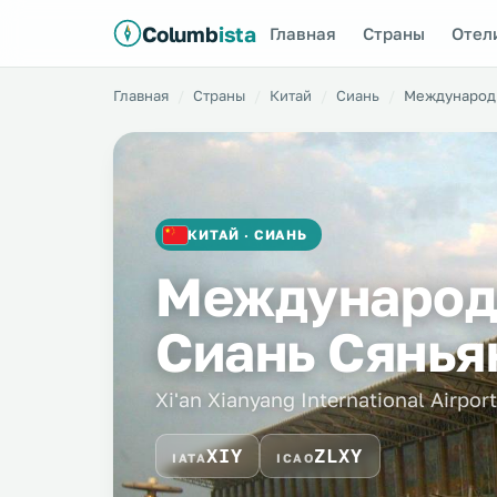
Columb
ista
Главная
Страны
Отел
Главная
Страны
Китай
Сиань
Международн
КИТАЙ · СИАНЬ
Международ
Сиань Сянья
Xi'an Xianyang International Airport
XIY
ZLXY
IATA
ICAO