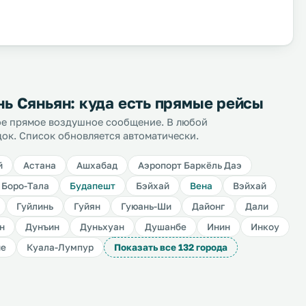
ь Сяньян: куда есть прямые рейсы
ное прямое воздушное сообщение. В любой
док. Список обновляется автоматически.
й
Астана
Ашхабад
Аэропорт Баркёль Даэ
Боро-Тала
Будапешт
Бэйхай
Вена
Вэйхай
Гуйлинь
Гуйян
Гуюань-Ши
Дайонг
Дали
н
Дунъин
Дуньхуан
Душанбе
Инин
Инкоу
ие
Куала-Лумпур
Показать все 132 города