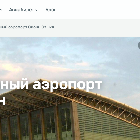
и
Авиабилеты
Блог
ый аэропорт Сиань Сяньян
ный аэропорт
н