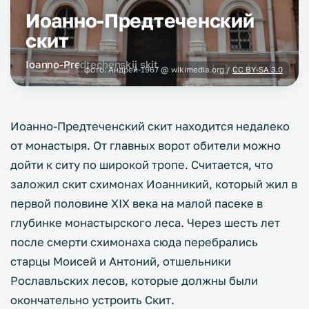
Иоанно-Предтеченский
скит
Ioanno-Predtechenskij skit
фото:
Андрей-1967
@ wikimedia.org /
CC BY-SA 3.0
Иоанно-Предтеченский скит находится недалеко
от монастыря. От главных ворот обители можно
дойти к ситу по широкой тропе. Считается, что
заложил скит схимонах Иоанникий, который жил в
первой половине XIX века на малой пасеке в
глубинке монастырского леса. Через шесть лет
после смерти схимонаха сюда перебрались
старцы Моисей и Антоний, отшельники
Рославльских лесов, которые должны были
окончательно устроить Скит.