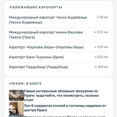
БЛИЖАЙШИЕ АЭРОПОРТЫ
Международный аэропорт Ческе-Будеёвице
≈ 52 км
(Ческе-Будеевице)
Международный аэропорт имени Вацлава
≈ 119 км
Гавела (Прага)
Аэропорт «Карловы Вары» (Карловы Вары)
≈ 165 км
Аэропорт Брно-Туржаны (Брно)
≈ 215 км
Аэропорт Пардубице (Пардубице)
≈ 223 км
«ЧЕХИЯ» В БЛОГЕ
Самые интересные обзорные экскурсии по
Праге: куда пойти, что посмотреть, сколько
стоит
Топ-5 недорогих отелей и гостиниц недалеко от
центра Праги