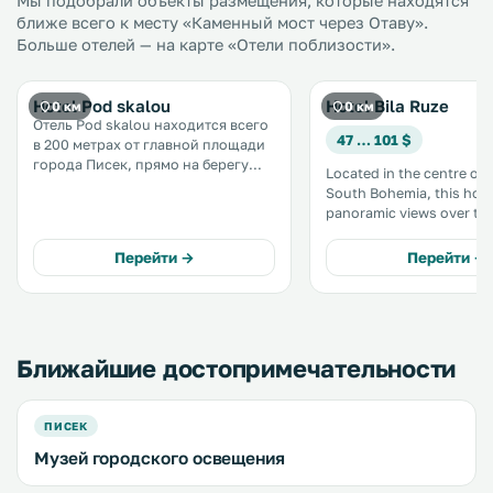
Мы подобрали объекты размещения, которые находятся
ближе всего к месту «Каменный мост через Отаву».
Больше отелей — на карте «Отели поблизости».
Hotel Pod skalou
Hotel Bila Ruze
0 км
0 км
Отель Pod skalou находится всего
47 … 101 $
в 200 метрах от главной площади
города Писек, прямо на берегу
Located in the centre of 
реки Отава. К услугам гостей
South Bohemia, this hote
номера с собственной ванной
panoramic views over th
комнатой и бесплатным Wi-Fi, а
River from its restaurant
также общая кухня и ресторан-
terrace. Free WiFi is available in the
Перейти →
Перейти →
гриль. .
entire property and free 
parking is possible on sit
Ближайшие достопримечательности
ПИСЕК
Музей городского освещения