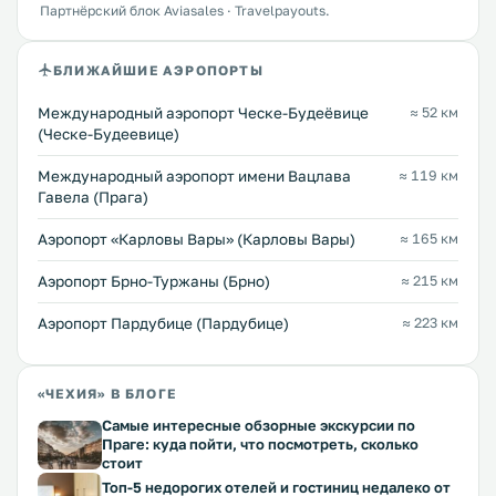
Партнёрский блок Aviasales · Travelpayouts.
БЛИЖАЙШИЕ АЭРОПОРТЫ
Международный аэропорт Ческе-Будеёвице
≈ 52 км
(Ческе-Будеевице)
Международный аэропорт имени Вацлава
≈ 119 км
Гавела (Прага)
Аэропорт «Карловы Вары» (Карловы Вары)
≈ 165 км
Аэропорт Брно-Туржаны (Брно)
≈ 215 км
Аэропорт Пардубице (Пардубице)
≈ 223 км
«ЧЕХИЯ» В БЛОГЕ
Самые интересные обзорные экскурсии по
Праге: куда пойти, что посмотреть, сколько
стоит
Топ-5 недорогих отелей и гостиниц недалеко от