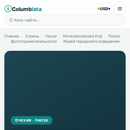
Columb
ista
USD
▾
Главная
Страны
Чехия
Moravskoslezský Kraj
Писек
Достопримечательности
Музей городского освещения
ЧЕХИЯ · ПИСЕК