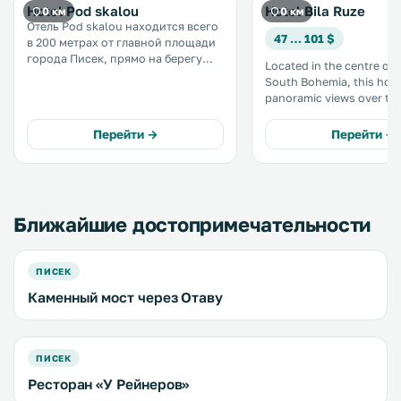
Hotel Pod skalou
Hotel Bila Ruze
0 км
0 км
Отель Pod skalou находится всего
47 … 101 $
в 200 метрах от главной площади
города Писек, прямо на берегу
Located in the centre of 
реки Отава. К услугам гостей
South Bohemia, this hote
номера с собственной ванной
panoramic views over th
комнатой и бесплатным Wi-Fi, а
River from its restaurant
также общая кухня и ресторан-
terrace. Free WiFi is available in the
Перейти →
Перейти →
гриль. .
entire property and free 
parking is possible on sit
Ближайшие достопримечательности
ПИСЕК
Каменный мост через Отаву
ПИСЕК
Ресторан «У Рейнеров»