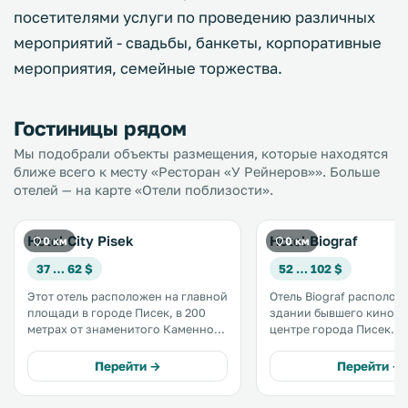
посетителями услуги по проведению различных
мероприятий - свадьбы, банкеты, корпоративные
мероприятия, семейные торжества.
Гостиницы рядом
Мы подобрали объекты размещения, которые находятся
ближе всего к месту «Ресторан «У Рейнеров»». Больше
отелей — на карте «Отели поблизости».
Hotel City Pisek
Hotel Biograf
0 км
0 км
37 … 62 $
52 … 102 $
Этот отель расположен на главной
Отель Biograf располож
площади в городе Писек, в 200
здании бывшего киноте
метрах от знаменитого Каменного
центре города Писек. К услугам
моста. К услугам гостей ресторан
гостей традиционный р
и кафе-бар с зимним садом. Во
классической чешской 
Перейти →
Перейти →
всех номерах отеля City Pisek
Стойка регистрации от
имеется небольшой холодильник
круглосуточно. Гостям