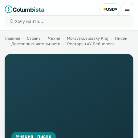
Columb
ista
USD
▾
Главная
Страны
Чехия
Moravskoslezský Kraj
Писек
Достопримечательности
Ресторан «У Рейнеров»
ЧЕХИЯ · ПИСЕК