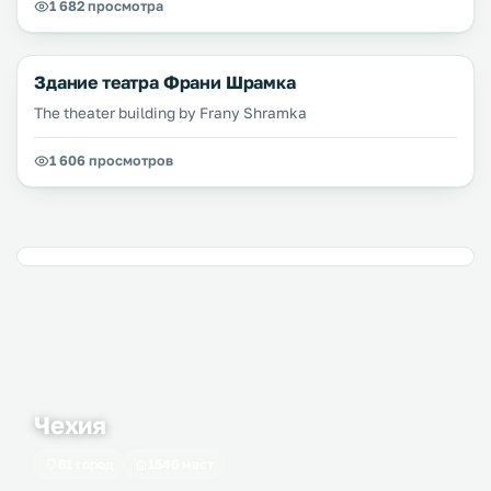
1 682 просмотра
Здание театра Франи Шрамка
The theater building by Frany Shramka
1 606 просмотров
Чехия
61 город
1546 мест