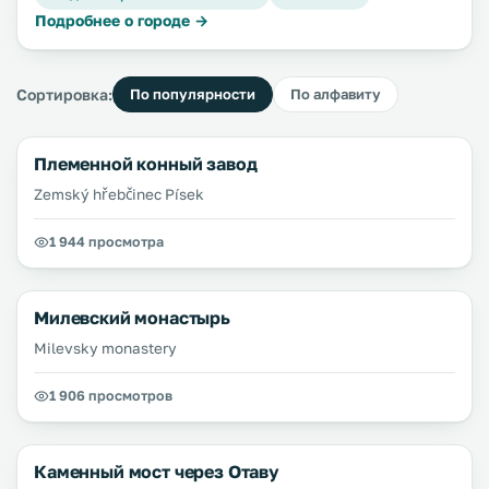
Подробнее о городе →
Сортировка:
По популярности
По алфавиту
Племенной конный завод
Zemský hřebčinec Písek
1 944 просмотра
Милевский монастырь
Milevsky monastery
1 906 просмотров
Каменный мост через Отаву