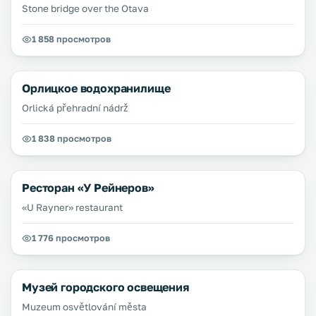
Stone bridge over the Otava
1 858 просмотров
Орлицкое водохранилище
Orlická přehradní nádrž
1 838 просмотров
Ресторан «У Рейнеров»
«U Rayner» restaurant
1 776 просмотров
Музей городского освещения
Muzeum osvětlování města