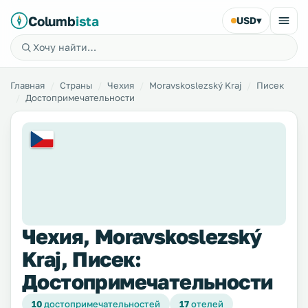
Columb
ista
USD
▾
Главная
Страны
Чехия
Moravskoslezský Kraj
Писек
Достопримечательности
Чехия, Moravskoslezský
Kraj, Писек:
Достопримечательности
10
достопримечательностей
17
отелей