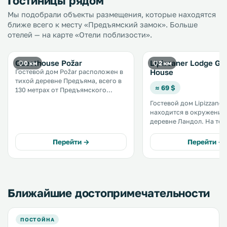
Гостиницы рядом
Мы подобрали объекты размещения, которые находятся
ближе всего к месту «Предъямский замок». Больше
отелей — на карте «Отели поблизости».
Guesthouse Požar
Lipizzaner Lodge Gu
0 км
2 км
House
Гостевой дом Požar расположен в
тихой деревне Предъяма, всего в
≈ 69 $
130 метрах от Предъямского
замка. К услугам гостей ресторан
Гостевой дом Lipizzaner
и бесплатный WiFi в зонах
находится в окружении 
общественного пользования. .
деревне Ландол. На территории
работает кафе. Также к услугам
гостей кинозал, сауна,
Перейти →
Перейти →
кабинет и номера с бес
WiFi. .
Ближайшие достопримечательности
ПОСТОЙНА