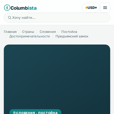
Columb
ista
USD
▾
Главная
Страны
Словения
Постойна
Достопримечательности
Предъямский замок
СЛОВЕНИЯ · ПОСТОЙНА