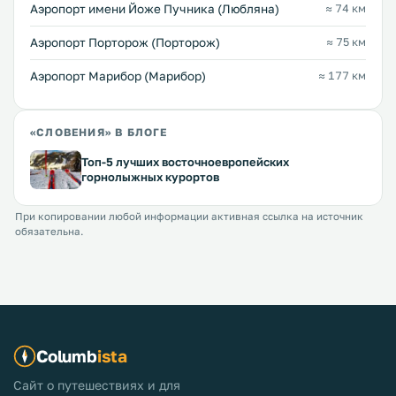
Аэропорт имени Йоже Пучника (Любляна)
≈ 74 км
Аэропорт Порторож (Порторож)
≈ 75 км
Аэропорт Марибор (Марибор)
≈ 177 км
«СЛОВЕНИЯ» В БЛОГЕ
Топ-5 лучших восточноевропейских
горнолыжных курортов
При копировании любой информации активная ссылка на источник
обязательна.
Columb
ista
Сайт о путешествиях и для