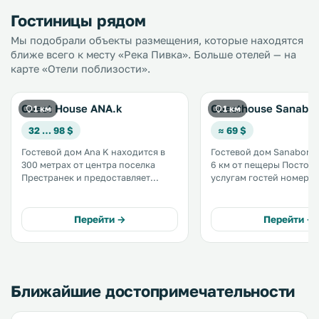
Гостиницы рядом
Мы подобрали объекты размещения, которые находятся
ближе всего к месту «Река Пивка». Больше отелей — на
карте «Отели поблизости».
Guest House ANA.k
Guesthouse Sanabor
1 км
1 км
32 … 98 $
≈ 69 $
Гостевой дом Ana K находится в
Гостевой дом Sanabor н
300 метрах от центра поселка
6 км от пещеры Постойна
Престранек и предоставляет
услугам гостей номера 
номера и апартаменты с
апартаменты с бесплатн
собственной кухней. К услугам
телевизором с кабельн
гостей бесплатный Wi-Fi и
каналами. Гостевой расположен
Перейти →
Перейти →
бесплатная частная парковка. .
на главной дороге, со
города Любляна и Риека.
Ближайшие достопримечательности