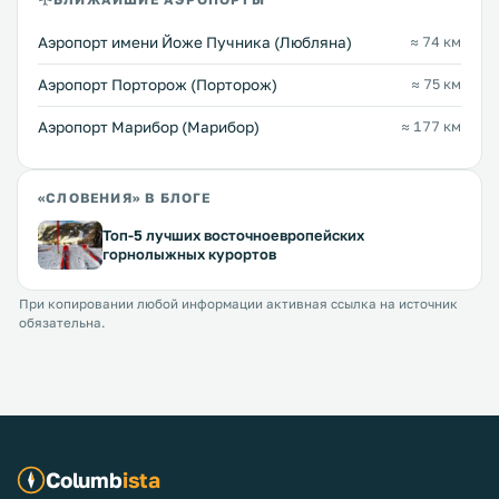
Аэропорт имени Йоже Пучника (Любляна)
≈ 74 км
Аэропорт Порторож (Порторож)
≈ 75 км
Аэропорт Марибор (Марибор)
≈ 177 км
«СЛОВЕНИЯ» В БЛОГЕ
Топ-5 лучших восточноевропейских
горнолыжных курортов
При копировании любой информации активная ссылка на источник
обязательна.
Columb
ista