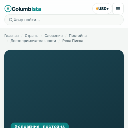
Columb
ista
USD
▾
Главная
Страны
Словения
Постойна
Достопримечательности
Река Пивка
СЛОВЕНИЯ · ПОСТОЙНА